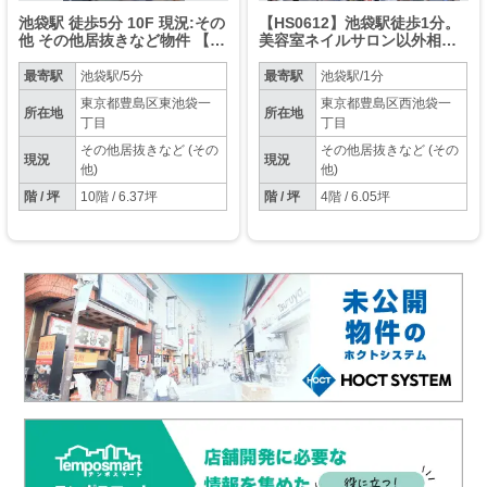
池袋駅 徒歩5分 10F 現況:その
【HS0612】池袋駅徒歩1分。
他 その他居抜きなど物件 【飲
美容室ネイルサロン以外相
食不可】
談。エステや整体院向け。
最寄駅
池袋駅/5分
最寄駅
池袋駅/1分
東京都豊島区東池袋一
東京都豊島区西池袋一
所在地
所在地
丁目
丁目
その他居抜きなど (その
その他居抜きなど (その
現況
現況
他)
他)
階 / 坪
10階 / 6.37坪
階 / 坪
4階 / 6.05坪