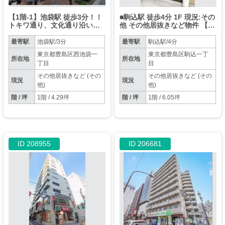
【1階-1】池袋駅 徒歩3分！！
■駒込駅 徒歩4分 1F 現況:その
トキワ通り、文化通り沿い・
他 その他居抜きなど物件 【業
飲食可能・路面物件！！※何
種相談】
業も可
最寄駅
池袋駅/3分
最寄駅
駒込駅/4分
東京都豊島区西池袋一
東京都豊島区駒込一丁
所在地
所在地
丁目
目
その他居抜きなど (その
その他居抜きなど (その
現況
現況
他)
他)
階 / 坪
1階 / 4.29坪
階 / 坪
1階 / 6.05坪
ID 208955
ID 206681