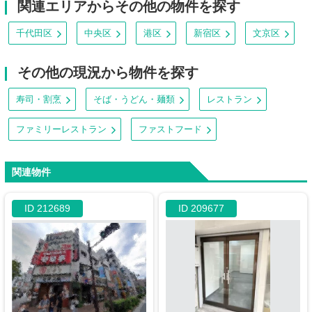
関連エリアからその他の物件を探す
千代田区
中央区
港区
新宿区
文京区
その他の現況から物件を探す
寿司・割烹
そば・うどん・麺類
レストラン
ファミリーレストラン
ファストフード
関連物件
ID 212689
ID 209677