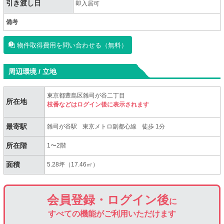
引き渡し日
即入居可
備考
物件取得費用を問い合わせる（無料）
周辺環境 / 立地
東京都豊島区雑司が谷二丁目
所在地
枝番などはログイン後に表示されます
最寄駅
雑司が谷駅
東京メトロ副都心線
徒歩 1分
所在階
1〜2階
面積
5.28坪（17.46㎡）
会員登録・ログイン後
に
すべての機能がご利用いただけます