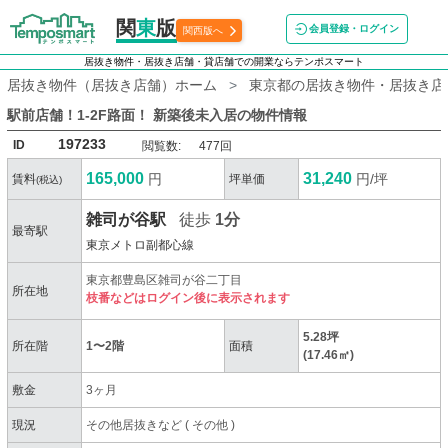
関
東
版
会員登録・ログイン
関西版へ
居抜き物件・居抜き店舗・貸店舗での開業ならテンポスマート
居抜き物件（居抜き店舗）ホーム
東京都の居抜き物件・居抜き店
駅前店舗！1-2F路面！ 新築後未入居
の物件情報
197233
ID
閲覧数:
477回
165,000
31,240
円
円/坪
賃料
坪単価
(税込)
雑司が谷駅
徒歩
1分
最寄駅
東京メトロ副都心線
東京都豊島区雑司が谷二丁目
所在地
枝番などはログイン後に表示されます
5.28坪
所在階
1〜2階
面積
(17.46㎡)
敷金
3ヶ月
現況
その他居抜きなど
(
その他
)