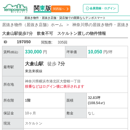
関
東
版
会員登録・ログイン
関西版へ
居抜き物件・居抜き店舗・貸店舗での開業ならテンポスマート
居抜き物件（居抜き店舗）ホーム
神奈川県の居抜き物件・居抜き
大倉山駅徒歩7分 飲食不可 スケルトン渡し
の物件情報
197050
ID
閲覧数:
335回
330,000
10,050
円
円/坪
賃料
坪単価
(税込)
大倉山駅
徒歩
7分
最寄駅
東急東横線
神奈川県横浜市港北区大曽根一丁目
所在地
枝番などはログイン後に表示されます
32.83坪
所在階
1階
面積
(108.54㎡)
保証金
10ヶ月
敷金
なし
現況
スケルトン