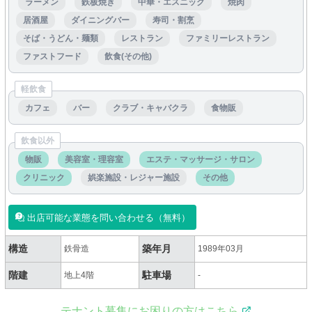
ラーメン
鉄板焼き
中華・エスニック
焼肉
居酒屋
ダイニングバー
寿司・割烹
そば・うどん・麺類
レストラン
ファミリーレストラン
ファストフード
飲食(その他)
軽飲食
カフェ
バー
クラブ・キャバクラ
食物販
飲食以外
物販
美容室・理容室
エステ・マッサージ・サロン
クリニック
娯楽施設・レジャー施設
その他
出店可能な業態を問い合わせる（無料）
構造
築年月
鉄骨造
1989年03月
階建
駐車場
地上4階
-
テナント募集にお困りの方はこちら