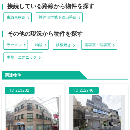
接続している路線から物件を探す
東急東横線
神戸市営地下鉄山手線
その他の現況から物件を探す
ラーメン
物販
鉄板焼き
美容室・理容室
中華・エスニック
関連物件
ID 213232
ID 212746