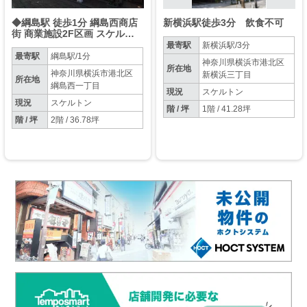
◆綱島駅 徒歩1分 綱島西商店
新横浜駅徒歩3分 飲食不可
街 商業施設2F区画 スケルト
ン物件【業種相談】◆
最寄駅
新横浜駅/3分
最寄駅
綱島駅/1分
神奈川県横浜市港北区
所在地
神奈川県横浜市港北区
新横浜三丁目
所在地
綱島西一丁目
現況
スケルトン
現況
スケルトン
階 / 坪
1階 / 41.28坪
階 / 坪
2階 / 36.78坪