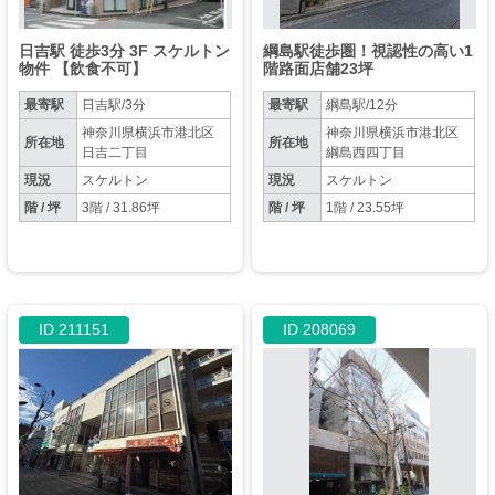
日吉駅 徒歩3分 3F スケルトン
綱島駅徒歩圏！視認性の高い1
物件 【飲食不可】
階路面店舗23坪
最寄駅
日吉駅/3分
最寄駅
綱島駅/12分
神奈川県横浜市港北区
神奈川県横浜市港北区
所在地
所在地
日吉二丁目
綱島西四丁目
現況
スケルトン
現況
スケルトン
階 / 坪
3階 / 31.86坪
階 / 坪
1階 / 23.55坪
ID 211151
ID 208069