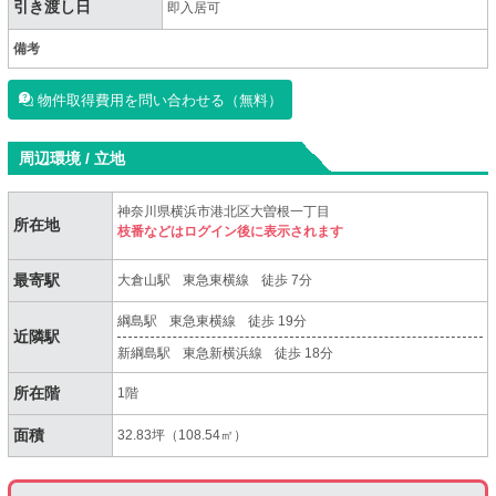
引き渡し日
即入居可
備考
物件取得費用を問い合わせる（無料）
周辺環境 / 立地
神奈川県横浜市港北区大曽根一丁目
所在地
枝番などはログイン後に表示されます
最寄駅
大倉山駅
東急東横線
徒歩 7分
綱島駅
東急東横線
徒歩 19分
近隣駅
新綱島駅
東急新横浜線
徒歩 18分
所在階
1階
面積
32.83坪（108.54㎡）