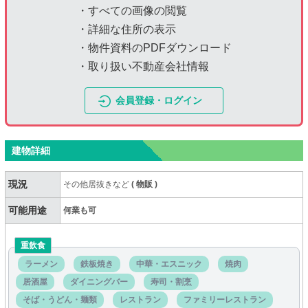
・すべての画像の閲覧
・詳細な住所の表示
・物件資料のPDFダウンロード
・取り扱い不動産会社情報
会員登録・ログイン
建物詳細
現況
その他居抜きなど
(
物販
)
可能用途
何業も可
重飲食
ラーメン
鉄板焼き
中華・エスニック
焼肉
居酒屋
ダイニングバー
寿司・割烹
そば・うどん・麺類
レストラン
ファミリーレストラン