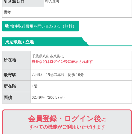
引き渡し日
即入居可
備考
物件取得費用を問い合わせる（無料）
周辺環境 / 立地
千葉県八街市八街ほ
所在地
枝番などはログイン後に表示されます
最寄駅
八街駅
JR総武本線
徒歩 19分
所在階
1階
面積
62.49坪（206.57㎡）
会員登録・ログイン後
に
すべての機能がご利用いただけます