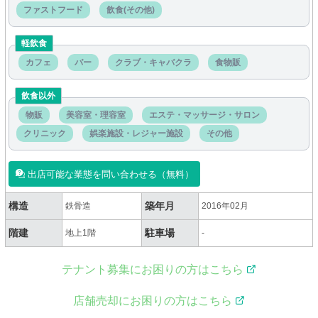
ファストフード
飲食(その他)
軽飲食
カフェ
バー
クラブ・キャバクラ
食物販
飲食以外
物販
美容室・理容室
エステ・マッサージ・サロン
クリニック
娯楽施設・レジャー施設
その他
出店可能な業態を問い合わせる（無料）
構造
築年月
鉄骨造
2016年02月
階建
駐車場
地上1階
-
テナント募集にお困りの方はこちら
店舗売却にお困りの方はこちら