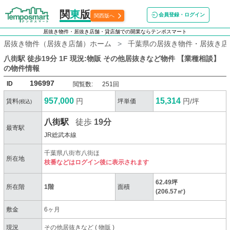
関
東
版
会員登録・ログイン
関西版へ
居抜き物件・居抜き店舗・貸店舗での開業ならテンポスマート
居抜き物件（居抜き店舗）ホーム
千葉県の居抜き物件・居抜き店
八街駅 徒歩19分 1F 現況:物販 その他居抜きなど物件 【業種相談】
の物件情報
196997
ID
閲覧数:
251回
957,000
15,314
円
円/坪
賃料
坪単価
(税込)
八街駅
徒歩
19分
最寄駅
JR総武本線
千葉県八街市八街ほ
所在地
枝番などはログイン後に表示されます
62.49坪
所在階
1階
面積
(206.57㎡)
敷金
6ヶ月
現況
その他居抜きなど
(
物販
)