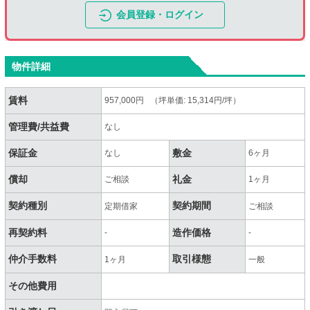
会員登録・ログイン
物件詳細
賃料
957,000円 （坪単価: 15,314円/坪）
管理費/共益費
なし
保証金
敷金
なし
6ヶ月
償却
礼金
ご相談
1ヶ月
契約種別
契約期間
定期借家
ご相談
再契約料
造作価格
-
-
仲介手数料
取引様態
1ヶ月
一般
その他費用