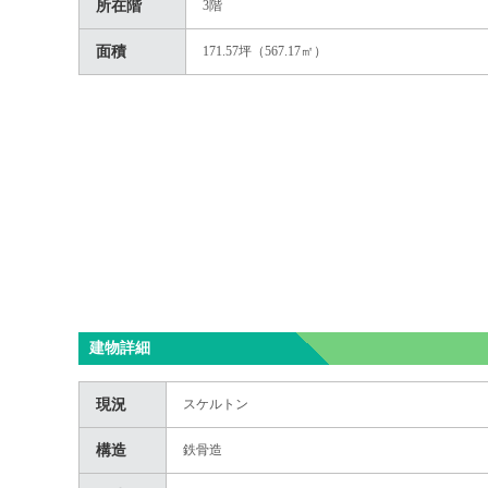
所在階
3階
面積
171.57坪（567.17㎡）
建物詳細
現況
スケルトン
構造
鉄骨造