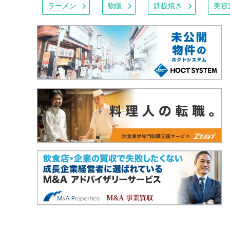
ラーメン
物販
鉄板焼き
美容