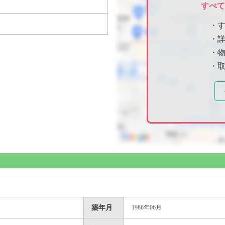
すべ
・
・
・物
・
築年月
1986年06月