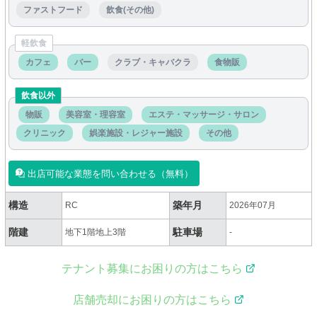
ファストフード
飲食(その他)
軽飲食
カフェ
バー
クラブ・キャバクラ
食物販
飲食以外
物販
美容室・理容室
エステ・マッサージ・サロン
クリニック
娯楽施設・レジャー施設
その他
出店可能な業態を問い合わせる（無料）
構造
築年月
RC
2026年07月
階建
駐車場
地下1階地上3階
-
テナント募集にお困りの方はこちら
店舗売却にお困りの方はこちら