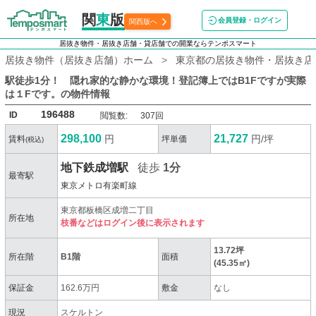
関
東
版
会員登録・ログイン
関西版へ
居抜き物件・居抜き店舗・貸店舗での開業ならテンポスマート
居抜き物件（居抜き店舗）ホーム
東京都の居抜き物件・居抜き店
駅徒歩1分！ 隠れ家的な静かな環境！登記簿上ではB1Fですが実際
は１Fです。
の物件情報
196488
ID
閲覧数:
307回
298,100
21,727
円
円/坪
賃料
坪単価
(税込)
地下鉄成増駅
徒歩
1分
最寄駅
東京メトロ有楽町線
東京都板橋区成増二丁目
所在地
枝番などはログイン後に表示されます
13.72坪
所在階
B1階
面積
(45.35㎡)
保証金
162.6万円
敷金
なし
現況
スケルトン