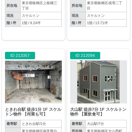
東京都板橋区上板橋三
東京都板橋区成増二丁
所在地
所在地
丁目
目
現況
スケルトン
現況
スケルトン
階 / 坪
1階 / 9.24坪
階 / 坪
1階 / 13.71坪
ID 213357
ID 212094
ときわ台駅 徒歩1分 1F スケル
大山駅 徒歩7分 1F スケルトン
トン物件 【何業も可】
物件 【重飲食可】
最寄駅
ときわ台駅/1分
最寄駅
大山駅/7分
東京都板橋区南常盤台
所在地
東京都板橋区大山西町