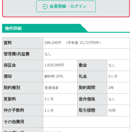
会員登録・ログイン
物件詳細
賃料
298,100円 （坪単価: 21,727円/坪）
管理費/共益費
なし
保証金
敷金
1,626,000円
なし
償却
礼金
解約時 20%
2ヶ月
契約種別
契約期間
普通借家
3年
更新料
造作価格
1ヶ月
なし
仲介手数料
取引様態
1ヶ月
代理
その他費用