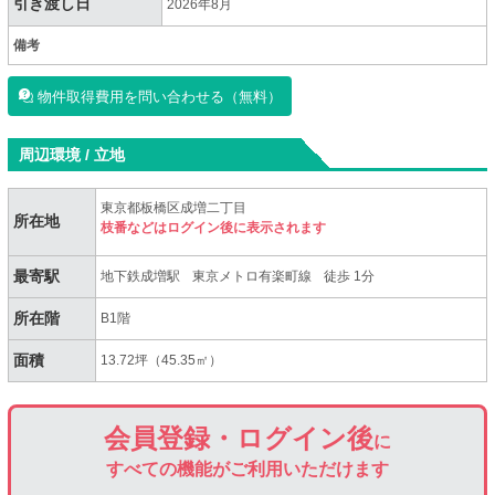
引き渡し日
2026年8月
備考
物件取得費用を問い合わせる（無料）
周辺環境 / 立地
東京都板橋区成増二丁目
所在地
枝番などはログイン後に表示されます
最寄駅
地下鉄成増駅
東京メトロ有楽町線
徒歩 1分
所在階
B1階
面積
13.72坪（45.35㎡）
会員登録・ログイン後
に
すべての機能がご利用いただけます