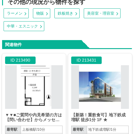
その他の現況から物件を探す
ラーメン
物販
鉄板焼き
美容室・理容室
中華・エスニック
関連物件
ID 213490
ID 213431
▼▼■ご質問や内見希望の方は
【新築！重飲食可】地下鉄成
【問い合わせ】からメッセー
増駅 徒歩1分 1F ★
ジをお願い致します■▼▼※お
電話はお控えください。
最寄駅
上板橋駅/10分
最寄駅
地下鉄成増駅/1分