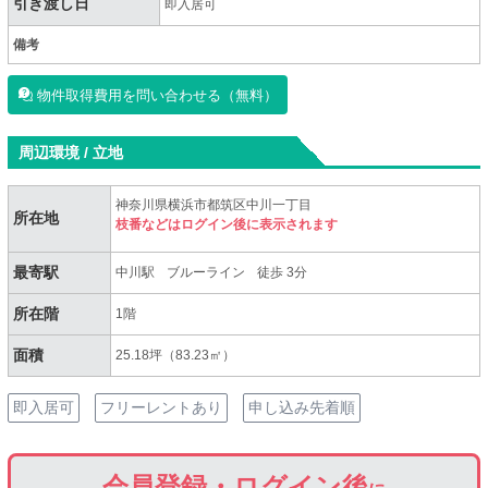
引き渡し日
即入居可
備考
物件取得費用を問い合わせる（無料）
周辺環境 / 立地
神奈川県横浜市都筑区中川一丁目
所在地
枝番などはログイン後に表示されます
最寄駅
中川駅
ブルーライン
徒歩 3分
所在階
1階
面積
25.18坪（83.23㎡）
即入居可
フリーレントあり
申し込み先着順
会員登録・ログイン後