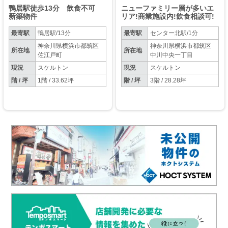
鴨居駅徒歩13分 飲食不可
ニューファミリー層が多いエ
新築物件
リア!商業施設内!飲食相談可!
最寄駅
鴨居駅/13分
最寄駅
センター北駅/1分
神奈川県横浜市都筑区
神奈川県横浜市都筑区
所在地
所在地
佐江戸町
中川中央一丁目
現況
スケルトン
現況
スケルトン
階 / 坪
1階 / 33.62坪
階 / 坪
3階 / 28.28坪