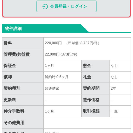
会員登録・ログイン
物件詳細
賃料
220,000円 （坪単価: 8,737円/坪）
管理費/共益費
22,000円 (873円/坪)
保証金
敷金
1ヶ月
なし
償却
礼金
解約時 0.5ヶ月
なし
契約種別
契約期間
普通借家
2年
更新料
造作価格
-
-
仲介手数料
取引様態
1ヶ月
一般
その他費用