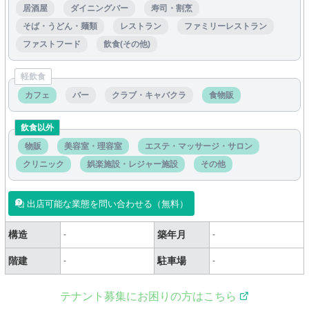
居酒屋
ダイニングバー
寿司・割烹
そば・うどん・麺類
レストラン
ファミリーレストラン
ファストフード
飲食(その他)
軽飲食
カフェ
バー
クラブ・キャバクラ
食物販
飲食以外
物販
美容室・理容室
エステ・マッサージ・サロン
クリニック
娯楽施設・レジャー施設
その他
出店可能な業態を問い合わせる（無料）
構造
築年月
-
-
階建
駐車場
-
-
テナント募集にお困りの方はこちら