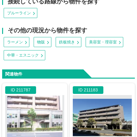
接続している路線から物件を探す
ブルーライン
その他の現況から物件を探す
ラーメン
物販
鉄板焼き
美容室・理容室
中華・エスニック
関連物件
ID 211787
ID 211183