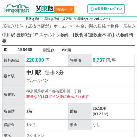
関
東
版
会員登録・ログイン
関西版へ
居抜き物件・居抜き店舗・貸店舗での開業ならテンポスマート
居抜き物件（居抜き店舗）ホーム
神奈川県の居抜き物件・居抜き
中川駅 徒歩3分 1F スケルトン物件 【飲食可(重飲食不可)】
の物件情
報
196468
ID
閲覧数:
356回
220,000
8,737
円
円/坪
賃料
坪単価
(税込)
中川駅
徒歩
3分
最寄駅
ブルーライン
神奈川県横浜市都筑区中川一丁目
所在地
枝番などはログイン後に表示されます
25.18坪
所在階
1階
面積
(83.23㎡)
保証金
1ヶ月
敷金
なし
現況
スケルトン