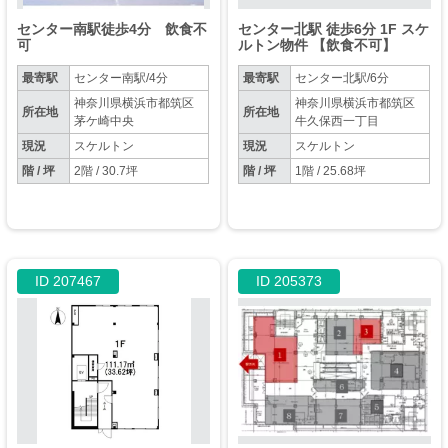
センター南駅徒歩4分 飲食不
センター北駅 徒歩6分 1F スケ
可
ルトン物件 【飲食不可】
最寄駅
センター南駅/4分
最寄駅
センター北駅/6分
神奈川県横浜市都筑区
神奈川県横浜市都筑区
所在地
所在地
茅ケ崎中央
牛久保西一丁目
現況
スケルトン
現況
スケルトン
階 / 坪
2階 / 30.7坪
階 / 坪
1階 / 25.68坪
ID 207467
ID 205373