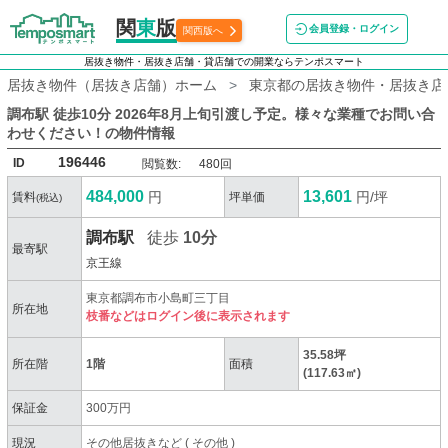
関
東
版
会員登録・ログイン
関西版へ
居抜き物件・居抜き店舗・貸店舗での開業ならテンポスマート
居抜き物件（居抜き店舗）ホーム
東京都の居抜き物件・居抜き店
調布駅 徒歩10分 2026年8月上旬引渡し予定。様々な業種でお問い合
わせください！
の物件情報
196446
ID
閲覧数:
480回
484,000
13,601
円
円/坪
賃料
坪単価
(税込)
調布駅
徒歩
10分
最寄駅
京王線
東京都調布市小島町三丁目
所在地
枝番などはログイン後に表示されます
35.58坪
所在階
1階
面積
(117.63㎡)
保証金
300万円
現況
その他居抜きなど
(
その他
)