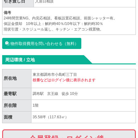
引き渡し日
入居日相談
備考
24時間営業NG。内見応相談。看板設置応相談。前面シャッター有。
保証金償却 10年以上：解約時40％/10年以下：解約時30％
現状引渡・スケジュール返し、キッチン・エアコン残置物。
物件取得費用を問い合わせる（無料）
周辺環境 / 立地
東京都調布市小島町三丁目
所在地
枝番などはログイン後に表示されます
最寄駅
調布駅
京王線
徒歩 10分
所在階
1階
面積
35.58坪（117.63㎡）