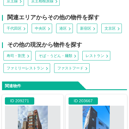
京王線
京王相模原線
関連エリアからその他の物件を探す
千代田区
中央区
港区
新宿区
文京区
その他の現況から物件を探す
寿司・割烹
そば・うどん・麺類
レストラン
ファミリーレストラン
ファストフード
関連物件
ID 209271
ID 203667