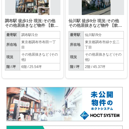
調布駅 徒歩1分 現況:その他
仙川駅 徒歩9分 現況:その他
その他居抜きなど物件 【飲食
その他居抜きなど物件 【飲食
不可】
不可】
最寄駅
調布駅/1分
最寄駅
仙川駅/9分
東京都調布市布田一丁
東京都調布市緑ケ丘二
所在地
所在地
目
丁目
その他居抜きなど (その
その他居抜きなど (その
現況
現況
他)
他)
階 / 坪
6階 / 25.54坪
階 / 坪
2階 / 45.37坪