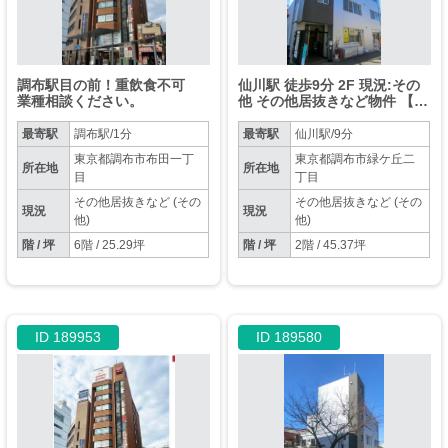
調布駅目の前！重飲食不可
仙川駅 徒歩9分 2F 現況:その
業種相談ください。
他 その他居抜きなど物件 【飲
食不可】
最寄駅
調布駅/1分
最寄駅
仙川駅/9分
東京都調布市布田一丁
東京都調布市緑ケ丘二
所在地
所在地
目
丁目
その他居抜きなど (その
その他居抜きなど (その
現況
現況
他)
他)
階 / 坪
6階 / 25.29坪
階 / 坪
2階 / 45.37坪
ID 189953
ID 189580