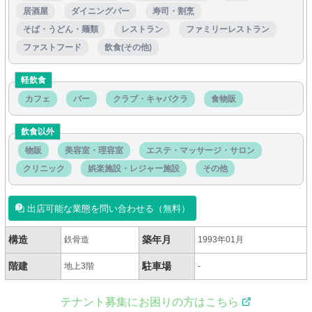
居酒屋
ダイニングバー
寿司・割烹
そば・うどん・麺類
レストラン
ファミリーレストラン
ファストフード
飲食(その他)
軽飲食
カフェ
バー
クラブ・キャバクラ
食物販
飲食以外
物販
美容室・理容室
エステ・マッサージ・サロン
クリニック
娯楽施設・レジャー施設
その他
出店可能な業態を問い合わせる（無料）
構造
築年月
鉄骨造
1993年01月
階建
駐車場
地上3階
-
テナント募集にお困りの方はこちら