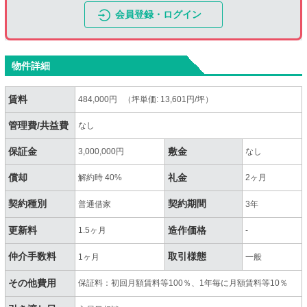
会員登録・ログイン
物件詳細
賃料
484,000円 （坪単価: 13,601円/坪）
管理費/共益費
なし
保証金
敷金
3,000,000円
なし
償却
礼金
解約時 40%
2ヶ月
契約種別
契約期間
普通借家
3年
更新料
造作価格
1.5ヶ月
-
仲介手数料
取引様態
1ヶ月
一般
その他費用
保証料：初回月額賃料等100％、1年毎に月額賃料等10％