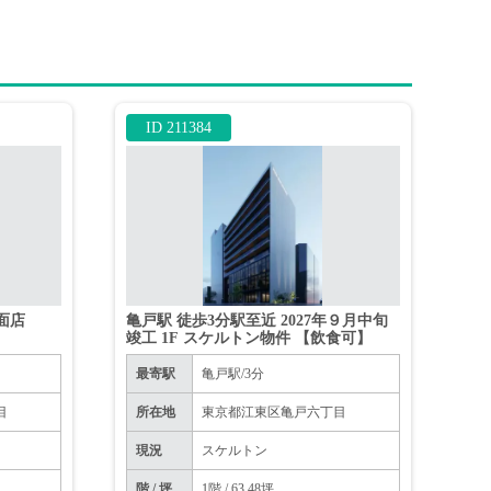
ID 211384
路面店
亀戸駅 徒歩3分駅至近 2027年９月中旬
竣工 1F スケルトン物件 【飲食可】
最寄駅
亀戸駅/3分
目
所在地
東京都江東区亀戸六丁目
現況
スケルトン
階 / 坪
1階 / 63.48坪