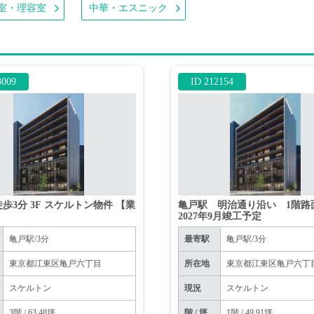
室・理容室
中華・エスニック
3009
ID 212154
徒歩3分 3F スケルトン物件 【業
亀戸駅 明治通り沿い 1階
】
2027年9月竣工予定
亀戸駅/3分
最寄駅
亀戸駅/3分
東京都江東区亀戸六丁目
所在地
東京都江東区亀戸六丁
スケルトン
現況
スケルトン
3階 / 63.48坪
階 / 坪
1階 / 49.91坪