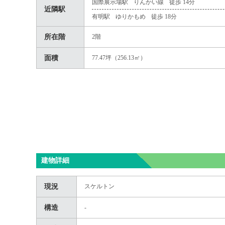
国際展示場駅
りんかい線
徒歩 14分
近隣駅
有明駅
ゆりかもめ
徒歩 18分
所在階
2階
面積
77.47坪（256.13㎡）
建物詳細
現況
スケルトン
構造
-