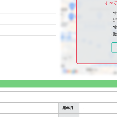
すべ
・
・
・物
・
築年月
-