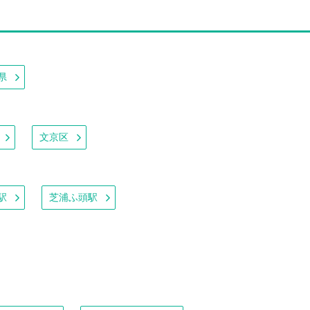
県
文京区
駅
芝浦ふ頭駅