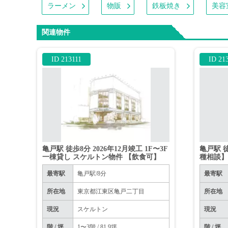
ラーメン
物販
鉄板焼き
美容
関連物件
ID 213111
ID 21
亀戸駅 徒歩8分 2026年12月竣工 1F〜3F
亀戸駅 
一棟貸し スケルトン物件 【飲食可】
種相談
最寄駅
亀戸駅/8分
最寄駅
所在地
東京都江東区亀戸二丁目
所在地
現況
スケルトン
現況
階 / 坪
1〜3階 / 81.9坪
階 / 坪