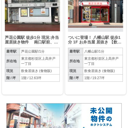
芦花公園駅 徒歩1分 現況:弁当
ついに登場！ 八幡山駅 徒歩1
屋居抜き物件 南口駅前、千
分 1F お弁当屋 居抜き 【飲食
歳通沿いの路面店 視認性
可】※メール問合せのみ対応
◎ 詳細業種はご相談くださ
可
最寄駅
芦花公園駅/1分
最寄駅
八幡山駅/1分
い。
東京都杉並区上高井戸
東京都杉並区上高井戸
所在地
所在地
一丁目
一丁目
現況
飲食居抜き (食物販)
現況
飲食居抜き (食物販)
階 / 坪
1階 / 12.63坪
階 / 坪
1階 / 19.27坪