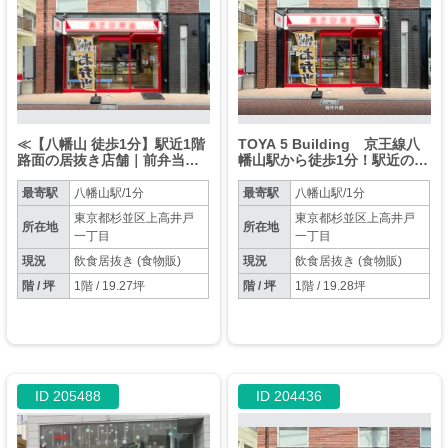
≪【八幡山 徒歩1分】駅近1階
TOYA 5 Building 京王線八
路面の居抜き店舗｜前弁当
幡山駅から徒歩1分！駅近の1
屋・厨房設備充実・グリスト
階路面でお弁当屋の居抜き物
埋設≫
件が出ました。
最寄駅
八幡山駅/1分
最寄駅
八幡山駅/1分
東京都杉並区上高井戸
東京都杉並区上高井戸
所在地
所在地
一丁目
一丁目
現況
飲食居抜き (食物販)
現況
飲食居抜き (食物販)
階 / 坪
1階 / 19.27坪
階 / 坪
1階 / 19.28坪
ID 205488
ID 204436