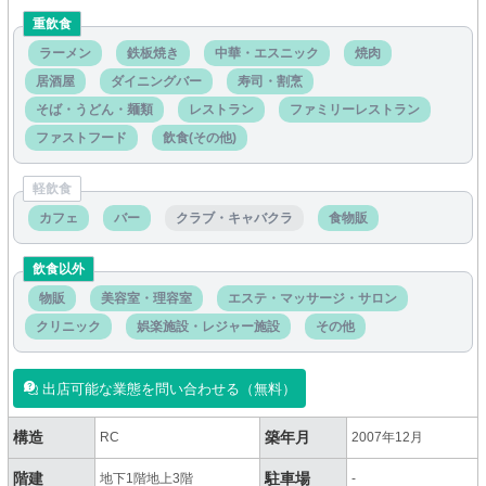
重飲食
ラーメン
鉄板焼き
中華・エスニック
焼肉
居酒屋
ダイニングバー
寿司・割烹
そば・うどん・麺類
レストラン
ファミリーレストラン
ファストフード
飲食(その他)
軽飲食
カフェ
バー
クラブ・キャバクラ
食物販
飲食以外
物販
美容室・理容室
エステ・マッサージ・サロン
クリニック
娯楽施設・レジャー施設
その他
出店可能な業態を問い合わせる（無料）
構造
築年月
RC
2007年12月
階建
駐車場
地下1階地上3階
-