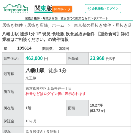
関
東
版
会員登録・ログイン
関西版へ
居抜き物件・居抜き店舗・貸店舗での開業ならテンポスマート
居抜き物件（居抜き店舗）ホーム
東京都の居抜き物件・居抜き店
八幡山駅 徒歩1分 1F 現況:食物販 飲食居抜き物件 【重飲食可】詳細
業種はご相談ください。
の物件情報
195614
ID
閲覧数:
309回
462,000
23,968
円
円/坪
賃料
坪単価
(税込)
八幡山駅
徒歩
1分
最寄駅
京王線
東京都杉並区上高井戸一丁目
所在地
枝番などはログイン後に表示されます
19.27坪
所在階
1階
面積
(63.72㎡)
保証金
10ヶ月
現況
飲食居抜き
(
食物販
)