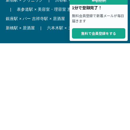
|
表参道駅 × 美容室・理容室
恵比寿駅 × レストラン
|
銀座駅 × バー
吉祥寺駅 × 居酒屋
|
麻布十番駅 × レストラン
新橋駅 × 居酒屋
|
六本木駅 × エステ・マッサージ・サロン
【駅】
新宿駅 居抜き物件
|
渋谷駅 居抜き物件
池袋駅 居抜き物件
|
横浜駅 居抜き物件
秋葉原駅 居抜き物件
|
六本木駅 居抜き物件
赤坂見附駅 居抜き物件
|
神田駅 居抜き物件
銀座駅 居抜き物件
|
吉祥寺駅 居抜き物件
梅田駅 居抜き物件
|
心斎橋駅 居抜き物件
本町駅 居抜き物件
|
尼崎駅 居抜き物件
三ノ宮駅 居抜き物件
|
京都駅 居抜き物件
烏丸駅 居抜き物件
|
四条駅 居抜き物件
Copyright © Hoct System corp. All rights reserved.