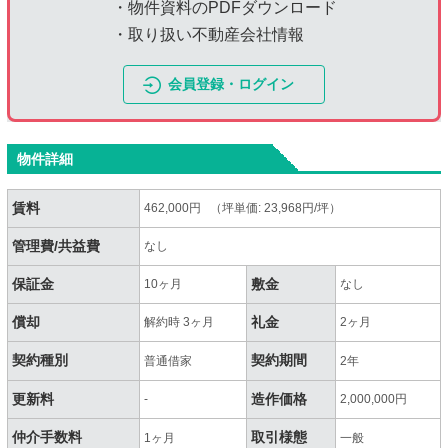
・物件資料のPDFダウンロード
・取り扱い不動産会社情報
会員登録・ログイン
物件詳細
賃料
462,000円 （坪単価: 23,968円/坪）
管理費/共益費
なし
保証金
敷金
10ヶ月
なし
償却
礼金
解約時 3ヶ月
2ヶ月
契約種別
契約期間
普通借家
2年
更新料
造作価格
-
2,000,000円
仲介手数料
取引様態
1ヶ月
一般