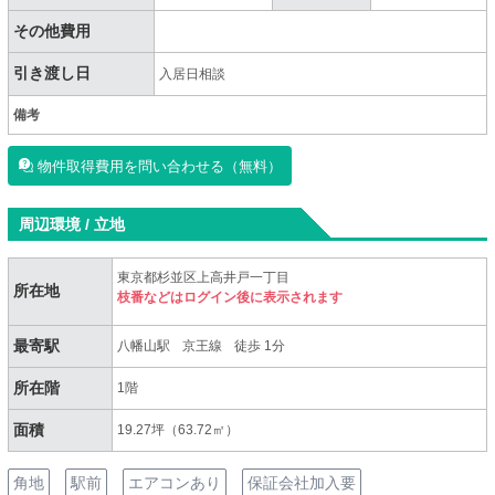
その他費用
引き渡し日
入居日相談
備考
物件取得費用を問い合わせる（無料）
周辺環境 / 立地
東京都杉並区上高井戸一丁目
所在地
枝番などはログイン後に表示されます
最寄駅
八幡山駅
京王線
徒歩 1分
所在階
1階
面積
19.27坪（63.72㎡）
角地
駅前
エアコンあり
保証会社加入要