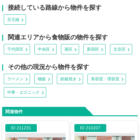
接続している路線から物件を探す
京王線
関連エリアから食物販の物件を探す
千代田区
中央区
港区
新宿区
文京区
その他の現況から物件を探す
ラーメン
物販
鉄板焼き
美容室・理容室
中華・エスニック
関連物件
ID 211231
ID 210207