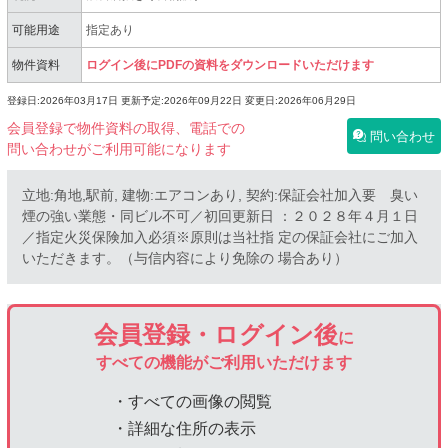
可能用途
指定あり
物件資料
ログイン後にPDFの資料をダウンロードいただけます
登録日:2026年03月17日
更新予定:2026年09月22日
変更日:2026年06月29日
会員登録で物件資料の取得、電話での
問い合わせ
問い合わせがご利用可能になります
立地:角地,駅前, 建物:エアコンあり, 契約:保証会社加入要 臭い
煙の強い業態・同ビル不可／初回更新⽇ ：２０２８年４⽉１⽇
／指定⽕災保険加⼊必須※原則は当社指 定の保証会社にご加⼊
いただきます。（与信内容により免除の 場合あり）
会員登録・ログイン後
に
すべての機能がご利用いただけます
・すべての画像の閲覧
・詳細な住所の表示