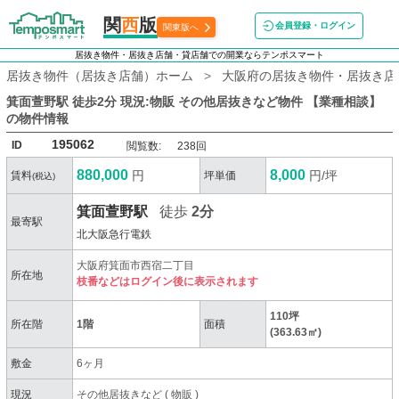
関
西
版
会員登録・ログイン
関東版へ
居抜き物件・居抜き店舗・貸店舗での開業ならテンポスマート
居抜き物件（居抜き店舗）ホーム
大阪府の居抜き物件・居抜き店
箕面萱野駅 徒歩2分 現況:物販 その他居抜きなど物件 【業種相談】
の物件情報
195062
ID
閲覧数:
238回
880,000
8,000
円
円/坪
賃料
坪単価
(税込)
箕面萱野駅
徒歩
2分
最寄駅
北大阪急行電鉄
大阪府箕面市西宿二丁目
所在地
枝番などはログイン後に表示されます
110坪
所在階
1階
面積
(363.63㎡)
敷金
6ヶ月
現況
その他居抜きなど
(
物販
)