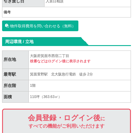
引き渡し日
入居日相談
備考
物件取得費用を問い合わせる（無料）
周辺環境 / 立地
大阪府箕面市西宿二丁目
所在地
枝番などはログイン後に表示されます
最寄駅
箕面萱野駅
北大阪急行電鉄
徒歩 2分
所在階
1階
面積
110坪（363.63㎡）
会員登録・ログイン後
に
すべての機能がご利用いただけます