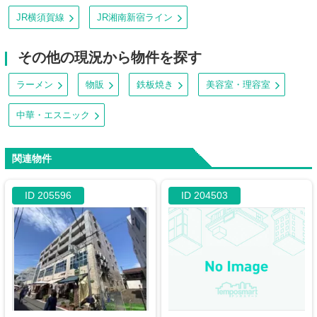
JR横須賀線
JR湘南新宿ライン
その他の現況から物件を探す
ラーメン
物販
鉄板焼き
美容室・理容室
中華・エスニック
関連物件
ID 205596
ID 204503