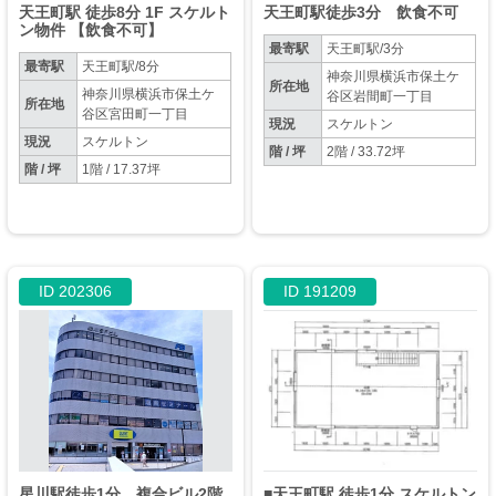
天王町駅 徒歩8分 1F スケルト
天王町駅徒歩3分 飲食不可
ン物件 【飲食不可】
最寄駅
天王町駅/3分
最寄駅
天王町駅/8分
神奈川県横浜市保土ケ
所在地
神奈川県横浜市保土ケ
谷区岩間町一丁目
所在地
谷区宮田町一丁目
現況
スケルトン
現況
スケルトン
階 / 坪
2階 / 33.72坪
階 / 坪
1階 / 17.37坪
ID 202306
ID 191209
星川駅徒歩1分 複合ビル2階
■天王町駅 徒歩1分 スケルトン