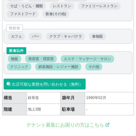
そば・うどん・麺類
レストラン
ファミリーレストラン
ファストフード
飲食(その他)
軽飲食
カフェ
バー
クラブ・キャバクラ
食物販
飲食以外
物販
美容室・理容室
エステ・マッサージ・サロン
クリニック
娯楽施設・レジャー施設
その他
出店可能な業態を問い合わせる（無料）
構造
築年月
鉄骨造
1990年02月
階建
駐車場
地上3階
-
テナント募集にお困りの方はこちら