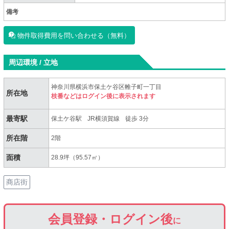
備考
物件取得費用を問い合わせる（無料）
周辺環境 / 立地
神奈川県横浜市保土ケ谷区帷子町一丁目
所在地
枝番などはログイン後に表示されます
最寄駅
保土ケ谷駅
JR横須賀線
徒歩 3分
所在階
2階
面積
28.9坪（95.57㎡）
商店街
会員登録・ログイン後
に