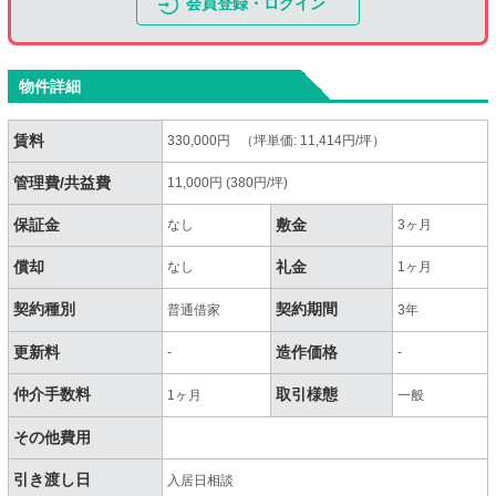
会員登録・ログイン
物件詳細
賃料
330,000円 （坪単価: 11,414円/坪）
管理費/共益費
11,000円 (380円/坪)
保証金
敷金
なし
3ヶ月
償却
礼金
なし
1ヶ月
契約種別
契約期間
普通借家
3年
更新料
造作価格
-
-
仲介手数料
取引様態
1ヶ月
一般
その他費用
引き渡し日
入居日相談