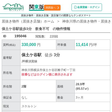
関
東
版
会員登録・ログイン
関西版へ
居抜き物件・居抜き店舗・貸店舗での開業ならテンポスマート
居抜き物件（居抜き店舗）ホーム
神奈川県の居抜き物件・居抜き
保土ケ谷駅徒歩3分 飲食不可
の物件情報
195046
ID
閲覧数:
220回
330,000
11,414
円
円/坪
賃料
坪単価
(税込)
保土ケ谷駅
徒歩
3分
最寄駅
JR横須賀線
神奈川県横浜市保土ケ谷区帷子町一丁目
所在地
枝番などはログイン後に表示されます
28.9坪
所在階
2階
面積
(95.57㎡)
保証金
なし
敷金
3ヶ月
現況
スケルトン