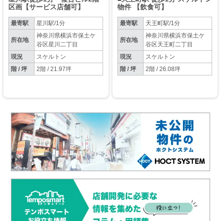
区画【サービス店舗可】
物件 【飲食可】
最寄駅
星川駅/1分
最寄駅
天王町駅/1分
神奈川県横浜市保土ケ
神奈川県横浜市保土ケ
所在地
所在地
谷区星川二丁目
谷区天王町二丁目
現況
スケルトン
現況
スケルトン
階 / 坪
2階 / 21.97坪
階 / 坪
2階 / 26.08坪