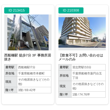
ID 213415
ID 210308
西船橋駅 徒歩7分 3F 事務所居
【飲食不可】お問い合わせは
抜き
メールのみ
最寄駅
西船橋駅/7分
最寄駅
習志野駅/10分
所在地
千葉県船橋市本郷町
千葉県船橋市薬円台五
所在地
丁目
その他居抜きなど (その
現況
他)
その他居抜きなど (その
現況
他)
階 / 坪
3階 / 69.42坪
階 / 坪
1階 / 74.76坪