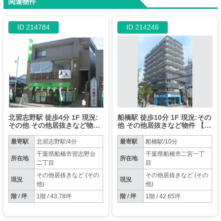
関連物件
ID 214784
ID 214246
北習志野駅 徒歩4分 1F 現況:
船橋駅 徒歩10分 1F 現況:その
その他 その他居抜きなど物件
他 その他居抜きなど物件 【飲
【飲食不可】
食不可】
最寄駅
北習志野駅/4分
最寄駅
船橋駅/10分
千葉県船橋市習志野台
千葉県船橋市二宮一丁
所在地
所在地
二丁目
目
その他居抜きなど (その
その他居抜きなど (その
現況
現況
他)
他)
階 / 坪
1階 / 43.78坪
階 / 坪
1階 / 42.65坪