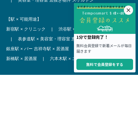
【駅 × 可能用途】
新宿駅 × クリニック
|
渋谷駅 × カフェ
池袋駅 × ラーメン
|
表参道駅 × 美容室・理容室
恵比寿駅 × レストラン
|
銀座駅 × バー
吉祥寺駅 × 居酒屋
|
麻布十番駅 × レストラン
新橋駅 × 居酒屋
|
六本木駅 × エステ・マッサージ・サロン
【駅】
新宿駅 居抜き物件
|
渋谷駅 居抜き物件
池袋駅 居抜き物件
|
横浜駅 居抜き物件
秋葉原駅 居抜き物件
|
六本木駅 居抜き物件
赤坂見附駅 居抜き物件
|
神田駅 居抜き物件
銀座駅 居抜き物件
|
吉祥寺駅 居抜き物件
梅田駅 居抜き物件
|
心斎橋駅 居抜き物件
本町駅 居抜き物件
|
尼崎駅 居抜き物件
三ノ宮駅 居抜き物件
|