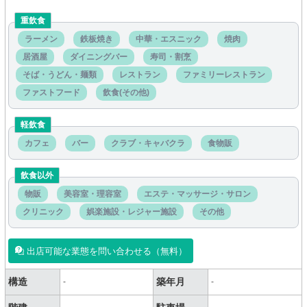
重飲食
ラーメン
鉄板焼き
中華・エスニック
焼肉
居酒屋
ダイニングバー
寿司・割烹
そば・うどん・麺類
レストラン
ファミリーレストラン
ファストフード
飲食(その他)
軽飲食
カフェ
バー
クラブ・キャバクラ
食物販
飲食以外
物販
美容室・理容室
エステ・マッサージ・サロン
クリニック
娯楽施設・レジャー施設
その他
出店可能な業態を問い合わせる（無料）
構造
築年月
-
-