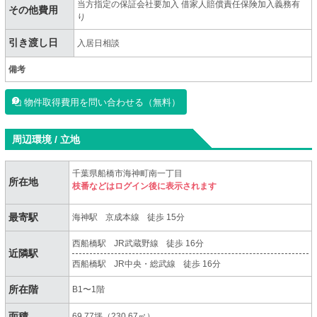
当方指定の保証会社要加入 借家人賠償責任保険加入義務有
その他費用
り
引き渡し日
入居日相談
備考
物件取得費用を問い合わせる（無料）
周辺環境 / 立地
千葉県船橋市海神町南一丁目
所在地
枝番などはログイン後に表示されます
最寄駅
海神駅
京成本線
徒歩 15分
西船橋駅
JR武蔵野線
徒歩 16分
近隣駅
西船橋駅
JR中央・総武線
徒歩 16分
所在階
B1〜1階
面積
69.77坪（230.67㎡）