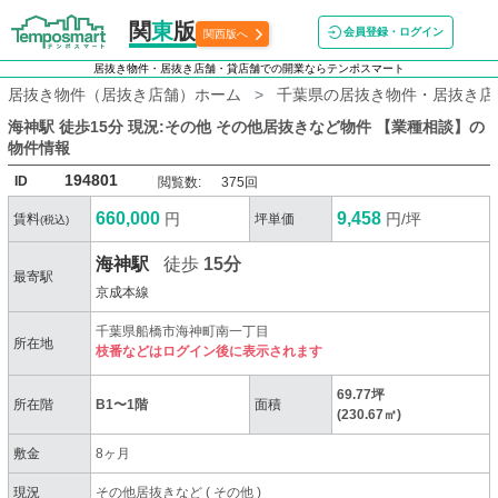
関
東
版
会員登録・ログイン
関西版へ
居抜き物件・居抜き店舗・貸店舗での開業ならテンポスマート
居抜き物件（居抜き店舗）ホーム
千葉県の居抜き物件・居抜き店
海神駅 徒歩15分 現況:その他 その他居抜きなど物件 【業種相談】
の
物件情報
194801
ID
閲覧数:
375回
660,000
9,458
円
円/坪
賃料
坪単価
(税込)
海神駅
徒歩
15分
最寄駅
京成本線
千葉県船橋市海神町南一丁目
所在地
枝番などはログイン後に表示されます
69.77坪
所在階
B1〜1階
面積
(230.67㎡)
敷金
8ヶ月
現況
その他居抜きなど
(
その他
)