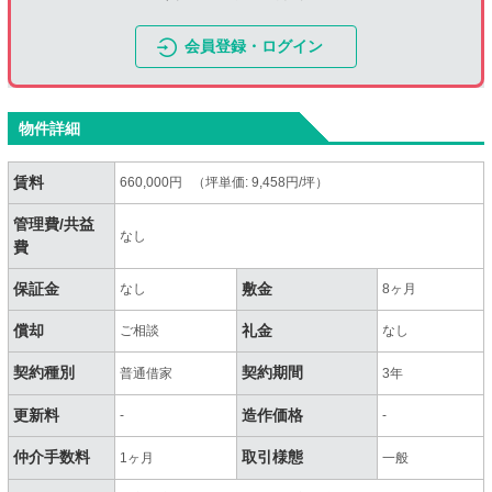
会員登録・ログイン
物件詳細
賃料
660,000円 （坪単価: 9,458円/坪）
管理費/共益
なし
費
保証金
敷金
なし
8ヶ月
償却
礼金
ご相談
なし
契約種別
契約期間
普通借家
3年
更新料
造作価格
-
-
仲介手数料
取引様態
1ヶ月
一般