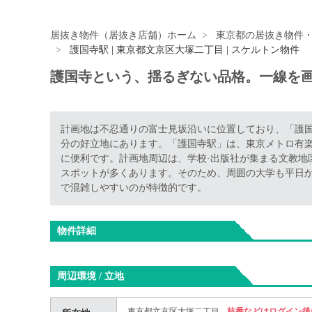
居抜き物件（居抜き店舗）ホーム
東京都の居抜き物件
護国寺駅 | 東京都文京区大塚二丁目 | スケルトン物件
護国寺という、揺るぎない品格。一線を
計画地は不忍通りの富士見坂沿いに位置しており、「護国
分の好立地にあります。「護国寺駅」は、東京メトロ有
に便利です。計画地周辺は、学校·出版社が集まる文教地
スポットが多くあります。そのため、周囲の大学も平日
で混雑しやすいのが特徴的です。
物件詳細
周辺環境 / 立地
東京都文京区大塚二丁目
枝番などはログイン後