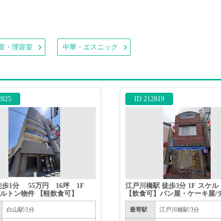
室・理容室
中華・エスニック
2825
ID 212819
徒歩1分 55万円 16坪 1F
江戸川橋駅 徒歩3分 1F スケ
ルトン物件 【軽飲食可】
【飲食可】パン屋・ケーキ屋/
ウト・デリバリー・カフェ・
白山駅/1分
最寄駅
江戸川橋駅/3分