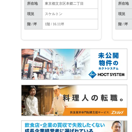
所在地
東京都文京区本郷二丁目
所在地
現況
スケルトン
現況
階 / 坪
1階 / 16.11坪
階 / 坪