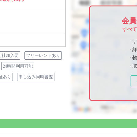
会員
すべ
・
・
会社加入要
フリーレントあり
・物
・
24時間利用可能
証あり
申し込み同時審査