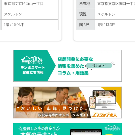
東京都文京区白山一丁目
所在地
東京都文京区関口一丁
スケルトン
現況
スケルトン
1階 / 16.06坪
階 / 坪
1階 / 13.3坪