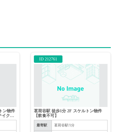
ID 212761
ルトン物件
茗荷谷駅 徒歩1分 2F スケルトン物件
テイクア
【飲食不可】
喫茶店
最寄駅
茗荷谷駅/1分