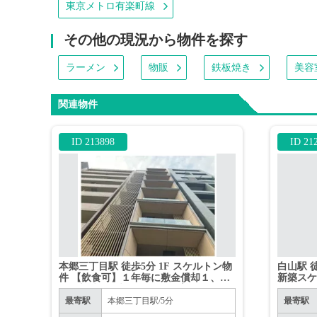
東京メトロ有楽町線
その他の現況から物件を探す
ラーメン
物販
鉄板焼き
美容
関連物件
ID 213898
ID 21
本郷三丁目駅 徒歩5分 1F スケルトン物
白山駅 
件 【飲食可】１年毎に敷金償却１、契
新築スケ
約更新時に償却分敷金積み増し要。
最寄駅
本郷三丁目駅/5分
最寄駅