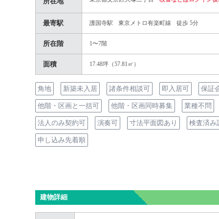
所在地
最寄駅
護国寺駅
東京メトロ有楽町線
徒歩 5分
所在階
1〜7階
面積
17.48坪（57.81㎡）
角地
新築未入居
諸条件相談可
即入居可
保証
他階・区画と一括可
他階・区画同時募集
業種不問
法人のみ契約可
演奏可
寸法平面図あり
検査済み
申し込み先着順
建物詳細