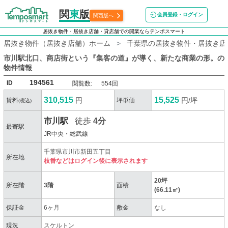
関
東
版
会員登録・ログイン
関西版へ
居抜き物件・居抜き店舗・貸店舗での開業ならテンポスマート
居抜き物件（居抜き店舗）ホーム
千葉県の居抜き物件・居抜き店
市川駅北口、商店街という『集客の道』が導く、新たな商業の形。
の
物件情報
194561
ID
閲覧数:
554回
310,515
15,525
円
円/坪
賃料
坪単価
(税込)
市川駅
徒歩
4分
最寄駅
JR中央・総武線
千葉県市川市新田五丁目
所在地
枝番などはログイン後に表示されます
20坪
所在階
3階
面積
(66.11㎡)
保証金
6ヶ月
敷金
なし
現況
スケルトン