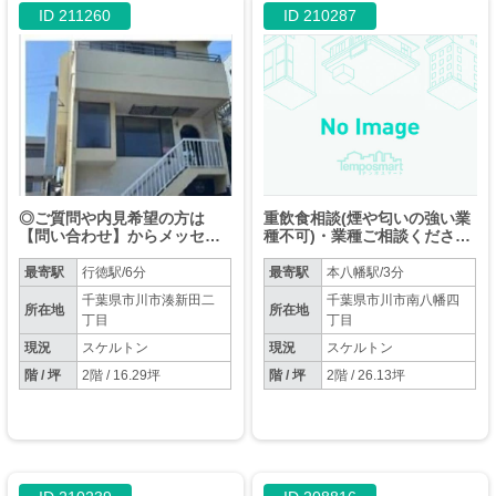
ID 211260
ID 210287
◎ご質問や内見希望の方は
重飲食相談(煙や匂いの強い業
【問い合わせ】からメッセー
種不可)・業種ご相談くださ
ジをお願い致します◎※お電
い。
話はお控えください。
最寄駅
行徳駅/6分
最寄駅
本八幡駅/3分
千葉県市川市湊新田二
千葉県市川市南八幡四
所在地
所在地
丁目
丁目
現況
スケルトン
現況
スケルトン
階 / 坪
2階 / 16.29坪
階 / 坪
2階 / 26.13坪