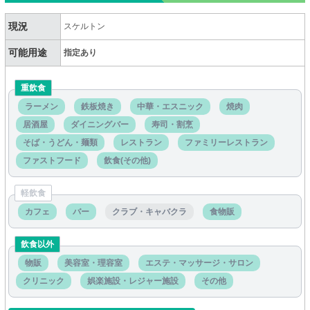
現況
スケルトン
可能用途
指定あり
重飲食
ラーメン
鉄板焼き
中華・エスニック
焼肉
居酒屋
ダイニングバー
寿司・割烹
そば・うどん・麺類
レストラン
ファミリーレストラン
ファストフード
飲食(その他)
軽飲食
カフェ
バー
クラブ・キャバクラ
食物販
飲食以外
物販
美容室・理容室
エステ・マッサージ・サロン
クリニック
娯楽施設・レジャー施設
その他