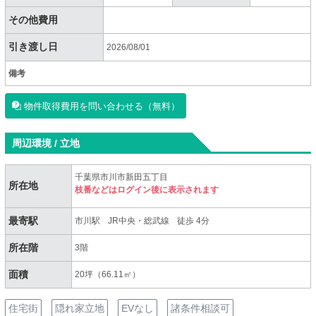
その他費用
引き渡し日
2026/08/01
備考
物件取得費用を問い合わせる（無料）
周辺環境 / 立地
千葉県市川市新田五丁目
所在地
枝番などはログイン後に表示されます
最寄駅
市川駅
JR中央・総武線
徒歩 4分
所在階
3階
面積
20坪（66.11㎡）
住宅街
隠れ家立地
EVなし
諸条件相談可