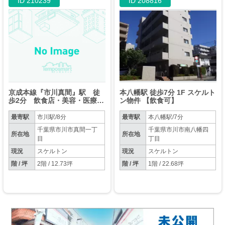
ID 210239
ID 208816
京成本線『市川真間』駅 徒
本八幡駅 徒歩7分 1F スケルト
歩2分 飲食店・美容・医療・
ン物件 【飲食可】
介護 業種相談
最寄駅
市川駅/8分
最寄駅
本八幡駅/7分
千葉県市川市真間一丁
千葉県市川市南八幡四
所在地
所在地
目
丁目
現況
スケルトン
現況
スケルトン
階 / 坪
2階 / 12.73坪
階 / 坪
1階 / 22.68坪