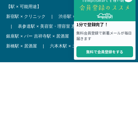
【駅 × 可能用途】
新宿駅 × クリニック
|
渋谷駅 × カフェ
池袋駅 × ラーメン
|
表参道駅 × 美容室・理容室
恵比寿駅 × レストラン
|
銀座駅 × バー
吉祥寺駅 × 居酒屋
|
麻布十番駅 × レストラン
新橋駅 × 居酒屋
|
六本木駅 × エステ・マッサージ・サロン
【駅】
新宿駅 居抜き物件
|
渋谷駅 居抜き物件
池袋駅 居抜き物件
|
横浜駅 居抜き物件
秋葉原駅 居抜き物件
|
六本木駅 居抜き物件
赤坂見附駅 居抜き物件
|
神田駅 居抜き物件
銀座駅 居抜き物件
|
吉祥寺駅 居抜き物件
梅田駅 居抜き物件
|
心斎橋駅 居抜き物件
本町駅 居抜き物件
|
尼崎駅 居抜き物件
三ノ宮駅 居抜き物件
|
京都駅 居抜き物件
烏丸駅 居抜き物件
|
四条駅 居抜き物件