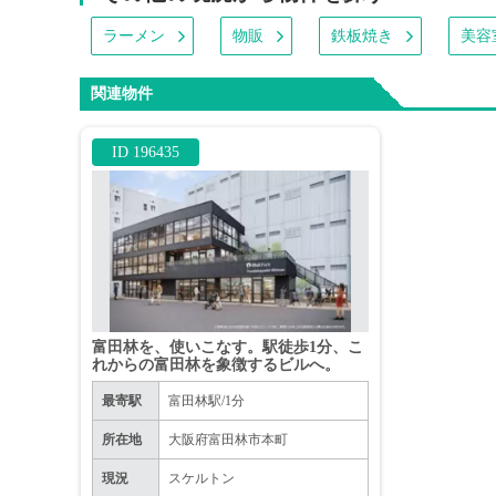
ラーメン
物販
鉄板焼き
美容
関連物件
ID 196435
富田林を、使いこなす。駅徒歩1分、こ
れからの富田林を象徴するビルへ。
最寄駅
富田林駅/1分
所在地
大阪府富田林市本町
現況
スケルトン