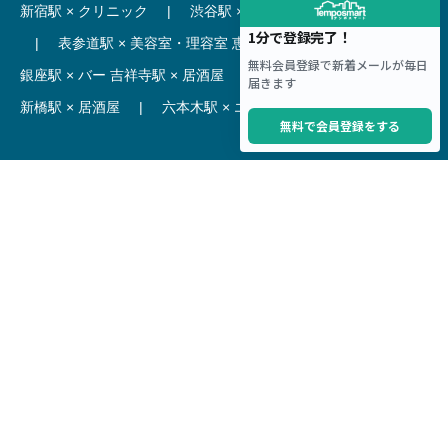
新宿駅 × クリニック
|
渋谷駅 × カフェ
池袋駅 × ラーメン
|
表参道駅 × 美容室・理容室
恵比寿駅 × レストラン
|
銀座駅 × バー
吉祥寺駅 × 居酒屋
|
麻布十番駅 × レストラン
新橋駅 × 居酒屋
|
六本木駅 × エステ・マッサージ・サロン
【駅】
新宿駅 居抜き物件
|
渋谷駅 居抜き物件
池袋駅 居抜き物件
|
横浜駅 居抜き物件
秋葉原駅 居抜き物件
|
六本木駅 居抜き物件
赤坂見附駅 居抜き物件
|
神田駅 居抜き物件
銀座駅 居抜き物件
|
吉祥寺駅 居抜き物件
梅田駅 居抜き物件
|
心斎橋駅 居抜き物件
本町駅 居抜き物件
|
尼崎駅 居抜き物件
三ノ宮駅 居抜き物件
|
京都駅 居抜き物件
烏丸駅 居抜き物件
|
四条駅 居抜き物件