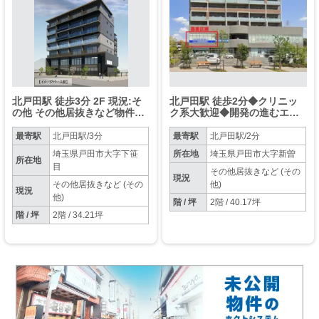
北戸田駅 徒歩3分 2F 現況:そ
北戸田駅 徒歩2分◆クリニッ
の他 その他居抜きなど物件
ク系大歓迎◆開発の進むエリ
【軽飲食可】
アで様々な業種に合うテナン
ト◆業種相談可◆飲食不可◆
最寄駅
北戸田駅/3分
最寄駅
北戸田駅/2分
埼玉県戸田市大字下笹
所在地
埼玉県戸田市大字新曽
所在地
目
その他居抜きなど (その
現況
その他居抜きなど (その
他)
現況
他)
階 / 坪
2階 / 40.17坪
階 / 坪
2階 / 34.21坪