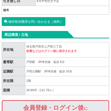
引き渡し日
8月中旬空き予定
備考
物件取得費用を問い合わせる（無料）
周辺環境 / 立地
埼玉県戸田市上戸田三丁目
所在地
枝番などはログイン後に表示されます
最寄駅
戸田駅
JR埼京線
徒歩 6分
近隣駅
戸田公園駅
JR埼京線
徒歩 10分
所在階
1階
面積
39.86坪（131.78㎡）
会員登録・ログイン後
に