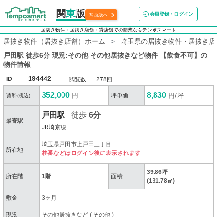
関
東
版
会員登録・ログイン
関西版へ
居抜き物件・居抜き店舗・貸店舗での開業ならテンポスマート
居抜き物件（居抜き店舗）ホーム
埼玉県の居抜き物件・居抜き店
戸田駅 徒歩6分 現況:その他 その他居抜きなど物件 【飲食不可】
の
物件情報
194442
ID
閲覧数:
278回
352,000
8,830
円
円/坪
賃料
坪単価
(税込)
戸田駅
徒歩
6分
最寄駅
JR埼京線
埼玉県戸田市上戸田三丁目
所在地
枝番などはログイン後に表示されます
39.86坪
所在階
1階
面積
(131.78㎡)
敷金
3ヶ月
現況
その他居抜きなど
(
その他
)