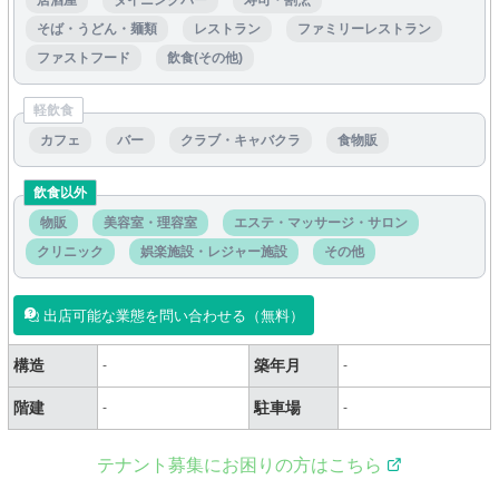
居酒屋
ダイニングバー
寿司・割烹
そば・うどん・麺類
レストラン
ファミリーレストラン
ファストフード
飲食(その他)
軽飲食
カフェ
バー
クラブ・キャバクラ
食物販
飲食以外
物販
美容室・理容室
エステ・マッサージ・サロン
クリニック
娯楽施設・レジャー施設
その他
出店可能な業態を問い合わせる（無料）
構造
築年月
-
-
階建
駐車場
-
-
テナント募集にお困りの方はこちら