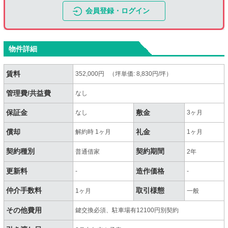
会員登録・ログイン
物件詳細
賃料
352,000円 （坪単価: 8,830円/坪）
管理費/共益費
なし
保証金
敷金
なし
3ヶ月
償却
礼金
解約時 1ヶ月
1ヶ月
契約種別
契約期間
普通借家
2年
更新料
造作価格
-
-
仲介手数料
取引様態
1ヶ月
一般
その他費用
鍵交換必須、駐車場有12100円別契約