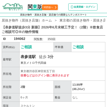
関
東
版
会員登録・ログイン
関西版へ
居抜き物件・居抜き店舗・貸店舗での開業ならテンポスマート
居抜き物件（居抜き店舗）ホーム
東京都の居抜き物件・居抜き店
【表参道駅徒歩3分 新築】2026年6月末竣工予定！（2階）※飲食店
ご相談可◎※
の物件情報
194062
ID
閲覧数:
350回
ご相談
ご相談
賃料
坪単価
(税込)
表参道駅
徒歩
3分
最寄駅
東京メトロ千代田線
東京都渋谷区神宮前五丁目
所在地
枝番などはログイン後に表示されます
13.99坪
所在階
2階
面積
(46.24㎡)
保証金
6ヶ月
敷金
なし
現況
スケルトン