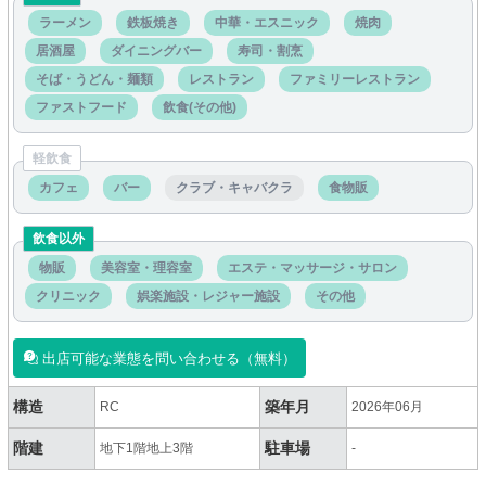
ラーメン
鉄板焼き
中華・エスニック
焼肉
居酒屋
ダイニングバー
寿司・割烹
そば・うどん・麺類
レストラン
ファミリーレストラン
ファストフード
飲食(その他)
軽飲食
カフェ
バー
クラブ・キャバクラ
食物販
飲食以外
物販
美容室・理容室
エステ・マッサージ・サロン
クリニック
娯楽施設・レジャー施設
その他
出店可能な業態を問い合わせる（無料）
構造
築年月
RC
2026年06月
階建
駐車場
地下1階地上3階
-