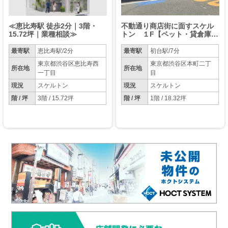
≪恵比寿駅 徒歩2分｜3階・
不動通り商店街に面すスケル
15.72坪｜業種相談≫
トン １F【ペット・貸倉庫等
業種相談】【天高最大４M】
最寄駅
恵比寿駅/2分
最寄駅
初台駅/7分
東京都渋谷区恵比寿西
東京都渋谷区本町二丁
所在地
所在地
一丁目
目
現況
スケルトン
現況
スケルトン
階 / 坪
3階 / 15.72坪
階 / 坪
1階 / 18.32坪