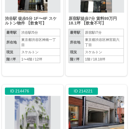
渋谷駅 徒歩5分 1F〜4F スケ
原宿駅徒歩7分 賃料99万円
ルトン物件 【飲食可】
18.1坪 【飲食不可】
最寄駅
渋谷駅/5分
最寄駅
原宿駅/7分
東京都渋谷区神南一丁
東京都渋谷区神宮前六
所在地
所在地
目
丁目
現況
スケルトン
現況
スケルトン
階 / 坪
1〜4階 / 12坪
階 / 坪
1階 / 18.18坪
ID 214476
ID 214221