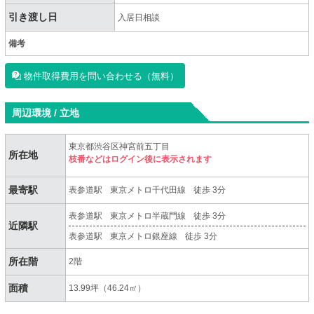
引き渡し日
入居日相談
備考
物件取得費用を問い合わせる（無料）
周辺環境 / 立地
東京都渋谷区神宮前五丁目
所在地
枝番などはログイン後に表示されます
最寄駅
表参道駅
東京メトロ千代田線
徒歩 3分
表参道駅
東京メトロ半蔵門線
徒歩 3分
近隣駅
表参道駅
東京メトロ銀座線
徒歩 3分
所在階
2階
面積
13.99坪（46.24㎡）