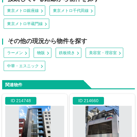
東京メトロ銀座線
東京メトロ千代田線
東京メトロ半蔵門線
その他の現況から物件を探す
ラーメン
物販
鉄板焼き
美容室・理容室
中華・エスニック
関連物件
ID 214748
ID 214660