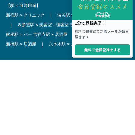
【駅 × 可能用途】
新宿駅 × クリニック
|
渋谷駅 × カフェ
池袋駅 × ラーメン
|
表参道駅 × 美容室・理容室
恵比寿駅 × レストラン
|
銀座駅 × バー
吉祥寺駅 × 居酒屋
|
麻布十番駅 × レストラン
新橋駅 × 居酒屋
|
六本木駅 × エステ・マッサージ・サロン
【駅】
新宿駅 居抜き物件
|
渋谷駅 居抜き物件
池袋駅 居抜き物件
|
横浜駅 居抜き物件
秋葉原駅 居抜き物件
|
六本木駅 居抜き物件
赤坂見附駅 居抜き物件
|
神田駅 居抜き物件
銀座駅 居抜き物件
|
吉祥寺駅 居抜き物件
梅田駅 居抜き物件
|
心斎橋駅 居抜き物件
本町駅 居抜き物件
|
尼崎駅 居抜き物件
三ノ宮駅 居抜き物件
|
京都駅 居抜き物件
烏丸駅 居抜き物件
|
四条駅 居抜き物件