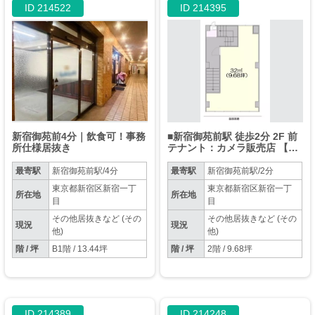
ID 214522
ID 214395
新宿御苑前4分｜飲食可！事務
■新宿御苑前駅 徒歩2分 2F 前
所仕様居抜き
テナント：カメラ販売店 【飲
食不可】
最寄駅
新宿御苑前駅/4分
最寄駅
新宿御苑前駅/2分
東京都新宿区新宿一丁
東京都新宿区新宿一丁
所在地
所在地
目
目
その他居抜きなど (その
その他居抜きなど (その
現況
現況
他)
他)
階 / 坪
B1階 / 13.44坪
階 / 坪
2階 / 9.68坪
ID 214389
ID 214248