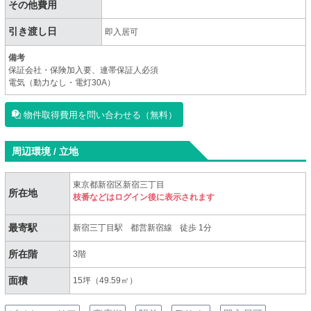
その他費用
引き渡し日
即入居可
備考
保証会社・保険加入要、連帯保証人必須
電気（動力なし・電灯30A）
物件取得費用を問い合わせる（無料）
周辺環境 / 立地
東京都新宿区新宿三丁目
所在地
枝番などはログイン後に表示されます
最寄駅
新宿三丁目駅
都営新宿線
徒歩 1分
所在階
3階
面積
15坪（49.59㎡）