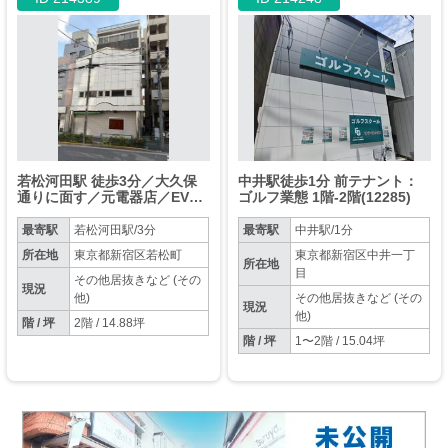
若松河田駅 徒歩3分／大久保
中井駅徒歩1分 前テナント：
通りに面す／元電器店／EVな
ゴルフ業態 1階-2階(12285)
し【飲食相談】
最寄駅
若松河田駅/3分
最寄駅
中井駅/1分
所在地
東京都新宿区若松町
東京都新宿区中井一丁
所在地
目
その他居抜きなど (その
現況
他)
その他居抜きなど (その
現況
他)
階 / 坪
2階 / 14.88坪
階 / 坪
1〜2階 / 15.04坪