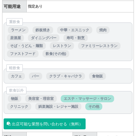
可能用途
指定あり
重飲食
ラーメン
鉄板焼き
中華・エスニック
焼肉
居酒屋
ダイニングバー
寿司・割烹
そば・うどん・麺類
レストラン
ファミリーレストラン
ファストフード
飲食(その他)
軽飲食
カフェ
バー
クラブ・キャバクラ
食物販
飲食以外
物販
美容室・理容室
エステ・マッサージ・サロン
クリニック
娯楽施設・レジャー施設
その他
出店可能な業態を問い合わせる（無料）