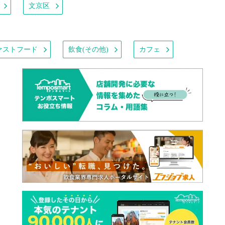
文京区
ァストフード
飲食(その他)
カフェ