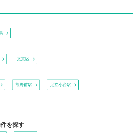
県
文京区
熊野前駅
足立小台駅
物件を探す