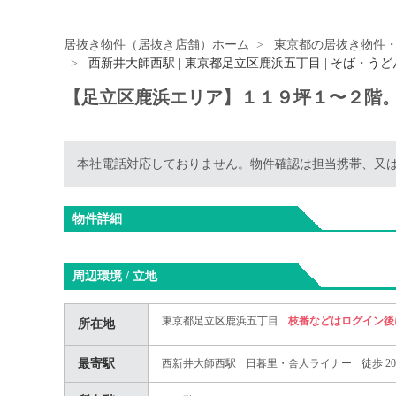
居抜き物件（居抜き店舗）ホーム
東京都の居抜き物件
西新井大師西駅 | 東京都足立区鹿浜五丁目 | そば・う
【足立区鹿浜エリア】１１９坪１〜２階。
本社電話対応しておりません。物件確認は担当携帯、又
物件詳細
周辺環境 / 立地
東京都足立区鹿浜五丁目
枝番などはログイン後
所在地
最寄駅
西新井大師西駅
日暮里・舎人ライナー
徒歩 2