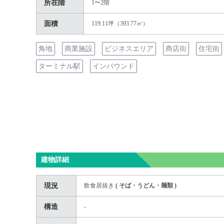
所在階
1〜2階
面積
119.11坪（393.77㎡）
角地
商業施設
ビジネスエリア
商店街
住宅街
ターミナル駅
インバウンド
建物詳細
現況
飲食居抜き
(
そば・うどん・麺類
)
構造
-