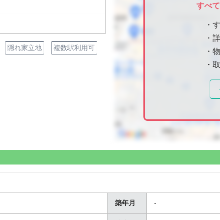
すべ
・
・
隠れ家立地
複数駅利用可
・物
・
築年月
-