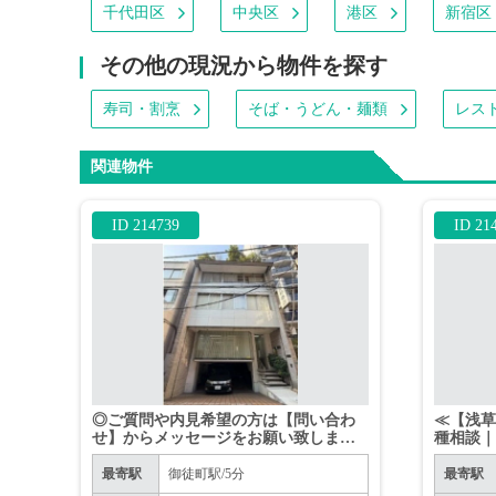
千代田区
中央区
港区
新宿区
その他の現況から物件を探す
寿司・割烹
そば・うどん・麺類
レス
関連物件
ID 214739
ID 21
◎ご質問や内見希望の方は【問い合わ
≪【浅草
せ】からメッセージをお願い致します
種相談｜
◎※お電話はお控えください。
最寄駅
御徒町駅/5分
最寄駅