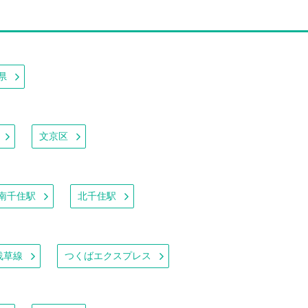
県
文京区
南千住駅
北千住駅
浅草線
つくばエクスプレス