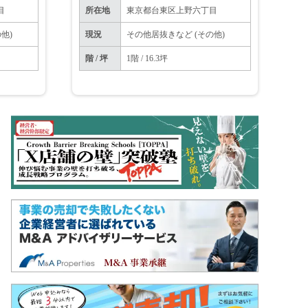
目
所在地
東京都台東区上野六丁目
他)
現況
その他居抜きなど (その他)
階 / 坪
1階 / 16.3坪