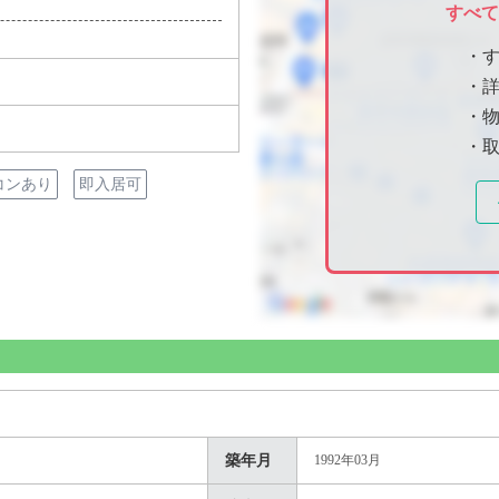
すべ
・
・
・物
・
コンあり
即入居可
築年月
1992年03月