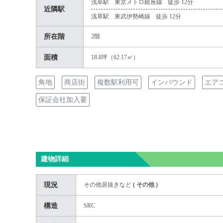
浅草駅
東京メトロ銀座線
徒歩 12分
近隣駅
浅草駅
東武伊勢崎線
徒歩 12分
所在階
2階
面積
18.8坪（62.17㎡）
角地
商店街
複数駅利用可
インバウンド
エア
保証会社加入要
建物詳細
現況
その他居抜きなど
(
その他
)
構造
SRC