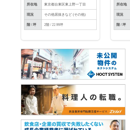
所在地
東京都台東区東上野一丁目
所在地
現況
その他居抜きなど (その他)
現況
階 / 坪
2階 / 22.99坪
階 / 坪