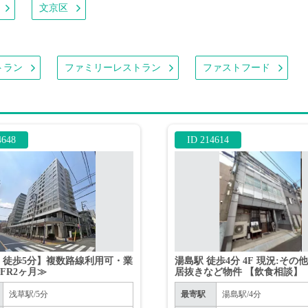
文京区
トラン
ファミリーレストラン
ファストフード
4648
ID 214614
 徒歩5分】複数路線利用可・業
湯島駅 徒歩4分 4F 現況:その
FR2ヶ月≫
居抜きなど物件 【飲食相談】
浅草駅/5分
最寄駅
湯島駅/4分