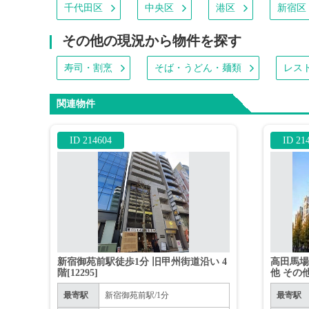
千代田区
中央区
港区
新宿区
その他の現況から物件を探す
寿司・割烹
そば・うどん・麺類
レス
関連物件
ID 214604
ID 21
新宿御苑前駅徒歩1分 旧甲州街道沿い 4
高田馬場駅
階[12295]
他 その
最寄駅
新宿御苑前駅/1分
最寄駅