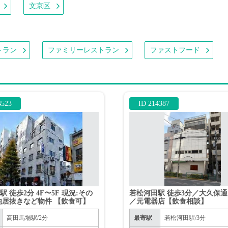
文京区
トラン
ファミリーレストラン
ファストフード
4523
ID 214387
 徒歩2分 4F〜5F 現況:その
若松河田駅 徒歩3分／大久保
他居抜きなど物件 【飲食可】
／元電器店【飲食相談】
高田馬場駅/2分
最寄駅
若松河田駅/3分