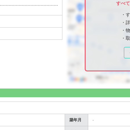
すべ
・
・
・物
・
築年月
-