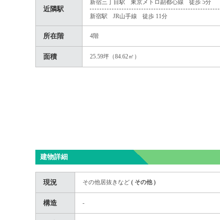
新宿三丁目駅
東京メトロ副都心線
徒歩 5分
近隣駅
新宿駅
JR山手線
徒歩 11分
所在階
4階
面積
25.59坪（84.62㎡）
建物詳細
現況
その他居抜きなど
(
その他
)
構造
-