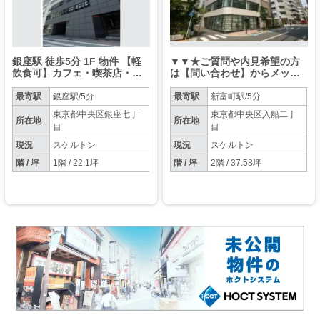
銀座駅 徒歩5分 1F 物件 【軽
▼▼★ご質問や内見希望の方
飲食可】カフェ・喫茶店・バ
は【問い合わせ】からメッセ
ー・クラブ・スナックなど
ージをお願い致します★※お
電話はお控えください。▼▼
最寄駅
銀座駅/5分
最寄駅
新富町駅/5分
東京都中央区銀座七丁
東京都中央区入船二丁
所在地
所在地
目
目
現況
スケルトン
現況
スケルトン
階 / 坪
1階 / 22.1坪
階 / 坪
2階 / 37.58坪