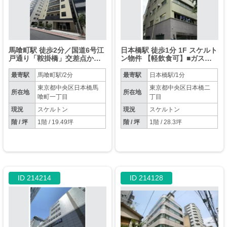
馬喰町駅 徒歩2分／国道6号江
日本橋駅 徒歩1分 1F スケルト
戸通り「鞍掛橋」交差点から
ン物件 【軽飲食可】■ガスの
すぐ／スケルトン（ボード張
引込無し
り）物件【軽飲食程度相談】
最寄駅
馬喰町駅/2分
最寄駅
日本橋駅/1分
東京都中央区日本橋馬
東京都中央区日本橋二
所在地
所在地
喰町一丁目
丁目
現況
スケルトン
現況
スケルトン
階 / 坪
1階 / 19.49坪
階 / 坪
1階 / 28.3坪
ID 214214
ID 214128