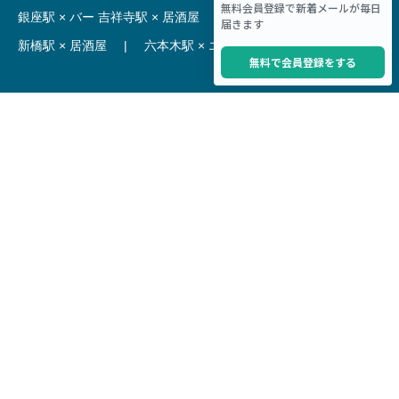
銀座駅 × バー
吉祥寺駅 × 居酒屋
|
麻布十番駅 × レストラン
新橋駅 × 居酒屋
|
六本木駅 × エステ・マッサージ・サロン
【駅】
新宿駅 居抜き物件
|
渋谷駅 居抜き物件
池袋駅 居抜き物件
|
横浜駅 居抜き物件
秋葉原駅 居抜き物件
|
六本木駅 居抜き物件
赤坂見附駅 居抜き物件
|
神田駅 居抜き物件
銀座駅 居抜き物件
|
吉祥寺駅 居抜き物件
梅田駅 居抜き物件
|
心斎橋駅 居抜き物件
本町駅 居抜き物件
|
尼崎駅 居抜き物件
三ノ宮駅 居抜き物件
|
京都駅 居抜き物件
烏丸駅 居抜き物件
|
四条駅 居抜き物件
Copyright © Hoct System corp. All rights reserved.