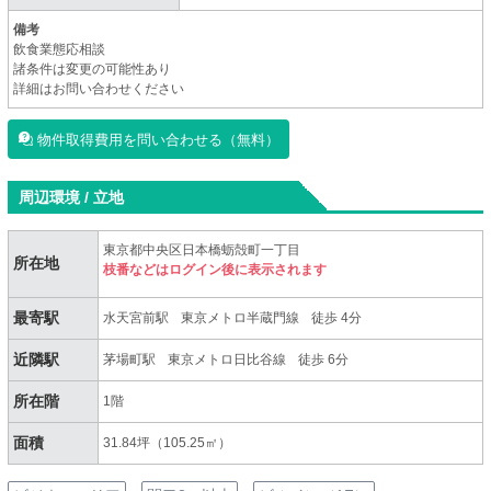
備考
飲食業態応相談
諸条件は変更の可能性あり
詳細はお問い合わせください
物件取得費用を問い合わせる（無料）
周辺環境 / 立地
東京都中央区日本橋蛎殻町一丁目
所在地
枝番などはログイン後に表示されます
最寄駅
水天宮前駅
東京メトロ半蔵門線
徒歩 4分
近隣駅
茅場町駅
東京メトロ日比谷線
徒歩 6分
所在階
1階
面積
31.84坪（105.25㎡）