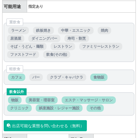
可能用途
指定あり
重飲食
ラーメン
鉄板焼き
中華・エスニック
焼肉
居酒屋
ダイニングバー
寿司・割烹
そば・うどん・麺類
レストラン
ファミリーレストラン
ファストフード
飲食(その他)
軽飲食
カフェ
バー
クラブ・キャバクラ
食物販
飲食以外
物販
美容室・理容室
エステ・マッサージ・サロン
クリニック
娯楽施設・レジャー施設
その他
出店可能な業態を問い合わせる（無料）