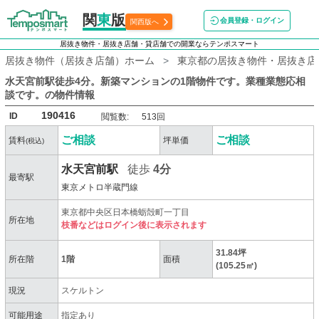
関
東
版
会員登録・ログイン
関西版へ
居抜き物件・居抜き店舗・貸店舗での開業ならテンポスマート
居抜き物件（居抜き店舗）ホーム
東京都の居抜き物件・居抜き店
水天宮前駅徒歩4分。新築マンションの1階物件です。業種業態応相
談です。
の物件情報
190416
ID
閲覧数:
513回
ご相談
ご相談
賃料
坪単価
(税込)
水天宮前駅
徒歩
4分
最寄駅
東京メトロ半蔵門線
東京都中央区日本橋蛎殻町一丁目
所在地
枝番などはログイン後に表示されます
31.84坪
所在階
1階
面積
(105.25㎡)
現況
スケルトン
可能用途
指定あり