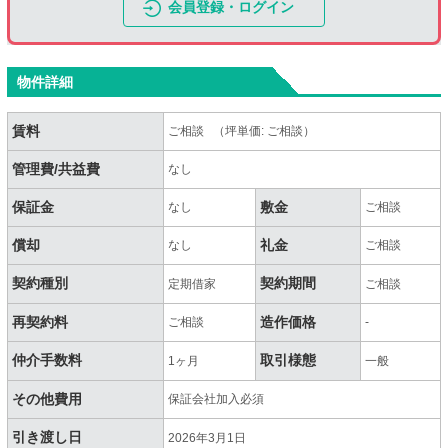
会員登録・ログイン
物件詳細
賃料
ご相談 （坪単価: ご相談）
管理費/共益費
なし
保証金
敷金
なし
ご相談
償却
礼金
なし
ご相談
契約種別
契約期間
定期借家
ご相談
再契約料
造作価格
ご相談
-
仲介手数料
取引様態
1ヶ月
一般
その他費用
保証会社加入必須
引き渡し日
2026年3月1日