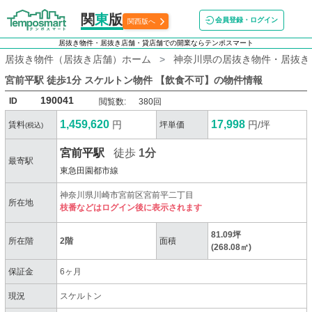
関
東
版
会員登録・ログイン
関西版へ
居抜き物件・居抜き店舗・貸店舗での開業ならテンポスマート
居抜き物件（居抜き店舗）ホーム
神奈川県の居抜き物件・居抜き
宮前平駅 徒歩1分 スケルトン物件 【飲食不可】
の物件情報
190041
ID
閲覧数:
380回
1,459,620
17,998
円
円/坪
賃料
坪単価
(税込)
宮前平駅
徒歩
1分
最寄駅
東急田園都市線
神奈川県川崎市宮前区宮前平二丁目
所在地
枝番などはログイン後に表示されます
81.09坪
所在階
2階
面積
(268.08㎡)
保証金
6ヶ月
現況
スケルトン