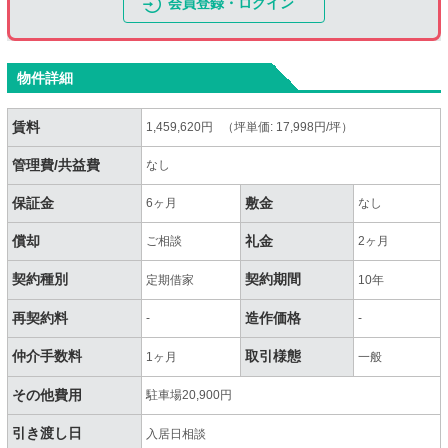
会員登録・ログイン
物件詳細
賃料
1,459,620円 （坪単価: 17,998円/坪）
管理費/共益費
なし
保証金
敷金
6ヶ月
なし
償却
礼金
ご相談
2ヶ月
契約種別
契約期間
定期借家
10年
再契約料
造作価格
-
-
仲介手数料
取引様態
1ヶ月
一般
その他費用
駐車場20,900円
引き渡し日
入居日相談