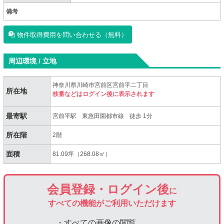
備考
物件取得費用を問い合わせる（無料）
周辺環境 / 立地
神奈川県川崎市宮前区宮前平二丁目
所在地
枝番などはログイン後に表示されます
最寄駅
宮前平駅
東急田園都市線
徒歩 1分
所在階
2階
面積
81.09坪（268.08㎡）
会員登録・ログイン後
に
すべての機能がご利用いただけます
・すべての画像の閲覧