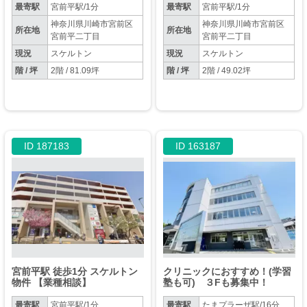
～２２時】
最寄駅
宮前平駅/1分
最寄駅
宮前平駅/1分
神奈川県川崎市宮前区
神奈川県川崎市宮前区
所在地
所在地
宮前平二丁目
宮前平二丁目
現況
スケルトン
現況
スケルトン
階 / 坪
2階 / 81.09坪
階 / 坪
2階 / 49.02坪
ID 187183
ID 163187
宮前平駅 徒歩1分 スケルトン
クリニックにおすすめ！(学習
物件 【業種相談】
塾も可) ３Fも募集中！
最寄駅
宮前平駅/1分
最寄駅
たまプラーザ駅/16分