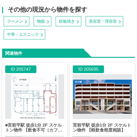
その他の現況から物件を探す
ラーメン
物販
鉄板焼き
美容室・理容室
中華・エスニック
関連物件
ID 205747
ID 205695
■宮前平駅 徒歩1分 2F スケル
宮前平駅 徒歩1分 2F スケルト
トン物件 【飲食不可（カフェ
ン物件 【軽飲食程度相談】
相談）、営業可能時間：７時