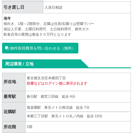
引き渡し日
入居日相談
備考
南向き、1階～2階部分、左隣は住居/右隣りは壁隣でバー
保証人不要、土曜日利用可、土日祝利用可、都市ガス
飲食店等の業態は敷金５０万円となります
物件取得費用を問い合わせる（無料）
周辺環境 / 立地
東京都文京区本郷四丁目
所在地
枝番などはログイン後に表示されます
最寄駅
春日駅
都営三田線
徒歩 4分
後楽園駅
東京メトロ南北線
徒歩 7分
近隣駅
本郷三丁目駅
東京メトロ丸ノ内線
徒歩 10分
所在階
1階