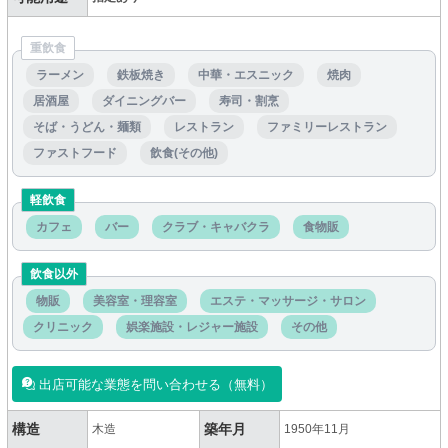
重飲食
ラーメン
鉄板焼き
中華・エスニック
焼肉
居酒屋
ダイニングバー
寿司・割烹
そば・うどん・麺類
レストラン
ファミリーレストラン
ファストフード
飲食(その他)
軽飲食
カフェ
バー
クラブ・キャバクラ
食物販
飲食以外
物販
美容室・理容室
エステ・マッサージ・サロン
クリニック
娯楽施設・レジャー施設
その他
出店可能な業態を問い合わせる（無料）
構造
築年月
木造
1950年11月