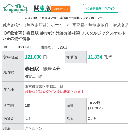
関
東
版
会員登録・ログイン
関西版へ
居抜き物件・居抜き店舗・貸店舗での開業ならテンポスマート
居抜き物件（居抜き店舗）ホーム
東京都の居抜き物件・居抜き店
【軽飲食可】春日駅 徒歩4分 外装改装相談 ノスタルジックスケルト
ン★
の物件情報
188120
ID
閲覧数:
739回
121,000
11,834
円
円/坪
賃料
坪単価
(税込)
春日駅
徒歩
4分
最寄駅
都営三田線
東京都文京区本郷四丁目
所在地
枝番などはログイン後に表示されます
10.22坪
所在階
1階
面積
(33.79㎡)
保証金
なし
敷金
2ヶ月
現況
スケルトン