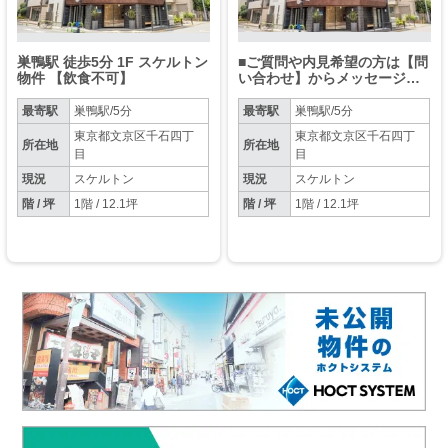
巣鴨駅 徒歩5分 1F スケルトン
■ご質問や内見希望の方は【問
物件 【飲食不可】
い合わせ】からメッセージを
お願い致します■※お電話はお
控えください。
最寄駅
巣鴨駅/5分
最寄駅
巣鴨駅/5分
東京都文京区千石四丁
東京都文京区千石四丁
所在地
所在地
目
目
現況
スケルトン
現況
スケルトン
階 / 坪
1階 / 12.1坪
階 / 坪
1階 / 12.1坪