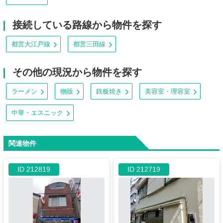
接続している路線から物件を探す
都営大江戸線
都営三田線
その他の現況から物件を探す
ラーメン
物販
鉄板焼き
美容室・理容室
中華・エスニック
関連物件
ID 212819
ID 212719