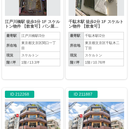
江戸川橋駅 徒歩3分 1F スケル
千駄木駅 徒歩2分 1F スケルト
トン物件 【飲食可】パン屋・
ン物件 【飲食可】
ケーキ屋/テイクアウト・デリ
バリー・カフェ・喫茶店
最寄駅
江戸川橋駅/3分
最寄駅
千駄木駅/2分
東京都文京区関口一丁
東京都文京区千駄木二
所在地
所在地
目
丁目
現況
スケルトン
現況
スケルトン
階 / 坪
1階 / 13.3坪
階 / 坪
1階 / 10.76坪
ID 212268
ID 211887