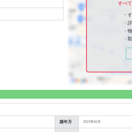
すべ
・
・
・物
・
築年月
2025年02月