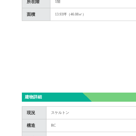
所在階
1階
面積
13.93坪（46.08㎡）
建物詳細
現況
スケルトン
構造
RC