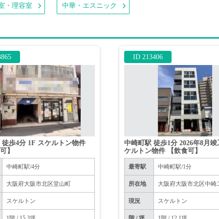
室・理容室
中華・エスニック
3865
ID 213406
 徒歩4分 1F スケルトン物件
中崎町駅 徒歩1分 2026年8月竣
食可】
ケルトン物件 【飲食可】
中崎町駅/4分
最寄駅
中崎町駅/1分
大阪府大阪市北区堂山町
所在地
大阪府大阪市北区中崎
スケルトン
現況
スケルトン
1階 / 15.3坪
階 / 坪
1階 / 12.1坪