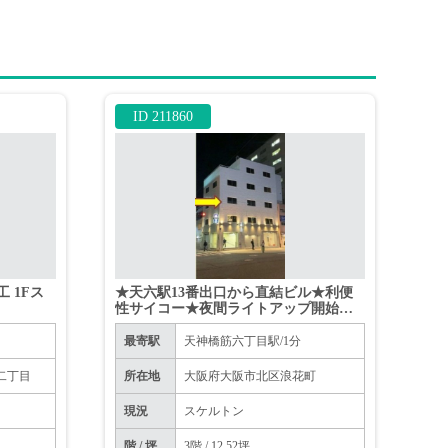
ID 211860
工 1Fス
★天六駅13番出口から直結ビル★利便
性サイコー★夜間ライトアップ開始し
ました★
最寄駅
天神橋筋六丁目駅/1分
二丁目
所在地
大阪府大阪市北区浪花町
現況
スケルトン
階 / 坪
3階 / 12.52坪