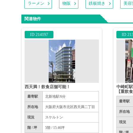
ラーメン
物販
鉄板焼き
美容
関連物件
ID 214197
ID 21
西天満！飲食店舗可能！
中崎町駅
【重飲
最寄駅
北新地駅/6分
最寄駅
所在地
大阪府大阪市北区西天満二丁目
所在地
現況
スケルトン
現況
階 / 坪
5階 / 15.46坪
階 / 坪