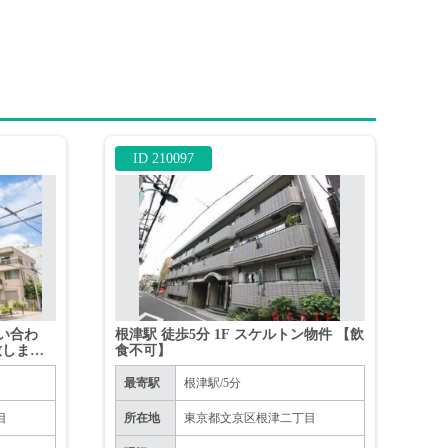
ID 210097
い合わ
根津駅 徒歩5分 1F スケルトン物件 【飲
致します
食不可】
最寄駅
根津駅/5分
目
所在地
東京都文京区根津二丁目