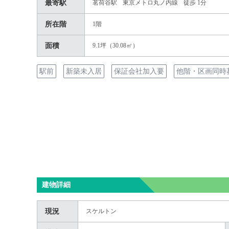
最寄駅
茗荷谷駅
東京メトロ丸ノ内線
徒歩 1分
所在階
1階
面積
9.1坪（30.08㎡）
駅前
新築未入居
保証会社加入要
他階・区画同時
建物詳細
現況
スケルトン