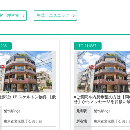
室・理容室
中華・エスニック
2268
ID 211887
徒歩5分 1F スケルトン物件 【飲
■ご質問や内見希望の方は【問
】
せ】からメッセージをお願い
■※お電話はお控えください。
巣鴨駅/5分
最寄駅
巣鴨駅/5分
東京都文京区千石四丁目
所在地
東京都文京区千石四丁