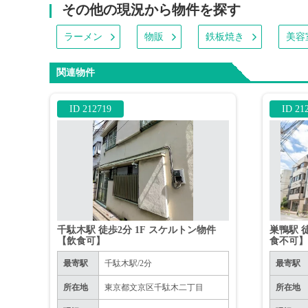
その他の現況から物件を探す
ラーメン
物販
鉄板焼き
美容
関連物件
ID 212719
ID 21
千駄木駅 徒歩2分 1F スケルトン物件
巣鴨駅 
【飲食可】
食不可
最寄駅
千駄木駅/2分
最寄駅
所在地
東京都文京区千駄木二丁目
所在地