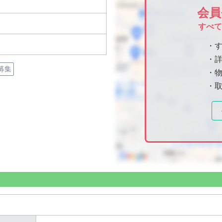
会員
すべ
・
・
募集
・物
・