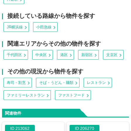
接続している路線から物件を探す
JR横浜線
小田急線
関連エリアからその他の物件を探す
千代田区
中央区
港区
新宿区
文京区
その他の現況から物件を探す
寿司・割烹
そば・うどん・麺類
レストラン
ファミリーレストラン
ファストフード
関連物件
ID 213062
ID 206270