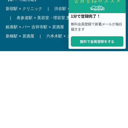
新宿駅 × クリニック
|
渋谷駅 × カフェ
池袋駅 × ラーメン
|
表参道駅 × 美容室・理容室
恵比寿駅 × レストラン
|
銀座駅 × バー
吉祥寺駅 × 居酒屋
|
麻布十番駅 × レストラン
新橋駅 × 居酒屋
|
六本木駅 × エステ・マッサージ・サロン
【駅】
新宿駅 居抜き物件
|
渋谷駅 居抜き物件
池袋駅 居抜き物件
|
横浜駅 居抜き物件
秋葉原駅 居抜き物件
|
六本木駅 居抜き物件
赤坂見附駅 居抜き物件
|
神田駅 居抜き物件
銀座駅 居抜き物件
|
吉祥寺駅 居抜き物件
梅田駅 居抜き物件
|
心斎橋駅 居抜き物件
本町駅 居抜き物件
|
尼崎駅 居抜き物件
三ノ宮駅 居抜き物件
|
京都駅 居抜き物件
烏丸駅 居抜き物件
|
四条駅 居抜き物件