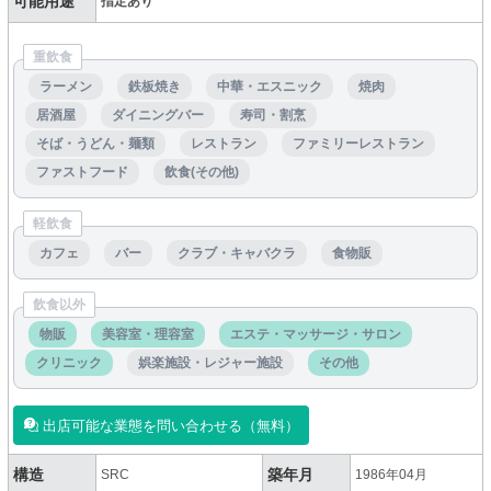
可能用途
指定あり
重飲食
ラーメン
鉄板焼き
中華・エスニック
焼肉
居酒屋
ダイニングバー
寿司・割烹
そば・うどん・麺類
レストラン
ファミリーレストラン
ファストフード
飲食(その他)
軽飲食
カフェ
バー
クラブ・キャバクラ
食物販
飲食以外
物販
美容室・理容室
エステ・マッサージ・サロン
クリニック
娯楽施設・レジャー施設
その他
出店可能な業態を問い合わせる（無料）
構造
築年月
SRC
1986年04月