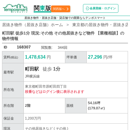
関
東
版
会員登録・ログイン
関西版へ
居抜き物件・居抜き店舗・貸店舗での開業ならテンポスマート
居抜き物件（居抜き店舗）ホーム
東京都の居抜き物件・居抜き店
町田駅 徒歩1分 現況:その他 その他居抜きなど物件 【業種相談】
の
物件情報
168307
ID
閲覧数:
344回
1,478,634
27,296
円
円/坪
賃料
坪単価
(税込)
町田駅
徒歩
1分
最寄駅
JR横浜線
東京都町田市原町田四丁目
所在地
枝番などはログイン後に表示されます
54.16坪
所在階
2階
面積
(179.07㎡)
保証金
1,200万円
現況
その他居抜きなど
(
その他
)