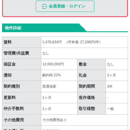
会員登録・ログイン
物件詳細
賃料
1,478,634円 （坪単価: 27,296円/坪）
管理費/共益費
なし
保証金
敷金
12,000,000円
なし
償却
礼金
解約時 22%
2ヶ月
契約種別
契約期間
普通借家
3年
更新料
造作価格
1ヶ月
-
仲介手数料
取引様態
1ヶ月
一般
その他費用
その他費用あり