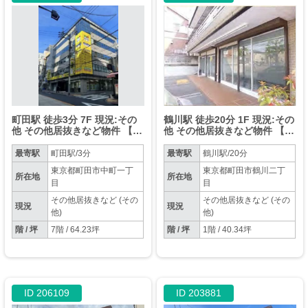
町田駅 徒歩3分 7F 現況:その
鶴川駅 徒歩20分 1F 現況:その
他 その他居抜きなど物件 【飲
他 その他居抜きなど物件 【業
食不可】
種相談】
最寄駅
町田駅/3分
最寄駅
鶴川駅/20分
東京都町田市中町一丁
東京都町田市鶴川二丁
所在地
所在地
目
目
その他居抜きなど (その
その他居抜きなど (その
現況
現況
他)
他)
階 / 坪
7階 / 64.23坪
階 / 坪
1階 / 40.34坪
ID 206109
ID 203881