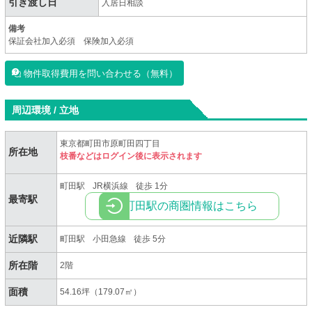
引き渡し日
入居日相談
備考
保証会社加入必須 保険加入必須
物件取得費用を問い合わせる（無料）
周辺環境 / 立地
東京都町田市原町田四丁目
所在地
枝番などはログイン後に表示されます
町田駅
JR横浜線
徒歩 1分
最寄駅
町田駅の商圏情報はこちら
近隣駅
町田駅
小田急線
徒歩 5分
所在階
2階
面積
54.16坪（179.07㎡）