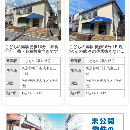
こどもの国駅徒歩16分 飲食
こどもの国駅 徒歩16分 1F 現
不可 塾・各種教室向きです
況:その他 その他居抜きなど物
件 【業種相談】管理番号：
200126
最寄駅
こどもの国駅/16分
最寄駅
こどもの国駅/16分
東京都町田市成瀬台三
東京都町田市成瀬三丁
所在地
所在地
丁目
目
その他居抜きなど (その
その他居抜きなど (その
現況
現況
他)
他)
階 / 坪
1階 / 40.64坪
階 / 坪
1階 / 40.64坪