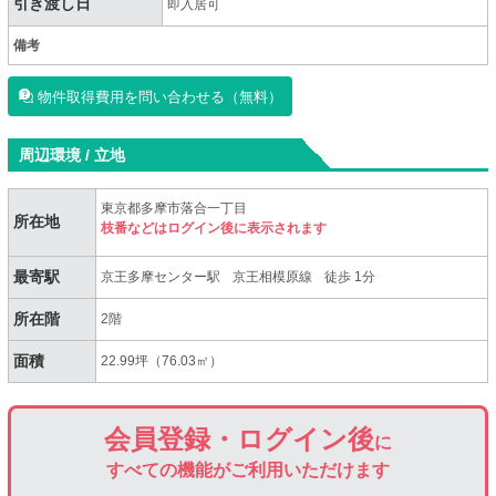
引き渡し日
即入居可
備考
物件取得費用を問い合わせる（無料）
周辺環境 / 立地
東京都多摩市落合一丁目
所在地
枝番などはログイン後に表示されます
最寄駅
京王多摩センター駅
京王相模原線
徒歩 1分
所在階
2階
面積
22.99坪（76.03㎡）
会員登録・ログイン後
に
すべての機能がご利用いただけます