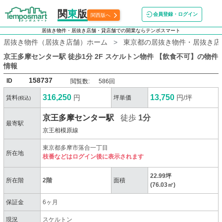
関
東
版
会員登録・ログイン
関西版へ
居抜き物件・居抜き店舗・貸店舗での開業ならテンポスマート
居抜き物件（居抜き店舗）ホーム
東京都の居抜き物件・居抜き店
京王多摩センター駅 徒歩1分 2F スケルトン物件 【飲食不可】
の物件
情報
158737
ID
閲覧数:
586回
316,250
13,750
円
円/坪
賃料
坪単価
(税込)
京王多摩センター駅
徒歩
1分
最寄駅
京王相模原線
東京都多摩市落合一丁目
所在地
枝番などはログイン後に表示されます
22.99坪
所在階
2階
面積
(76.03㎡)
保証金
6ヶ月
現況
スケルトン