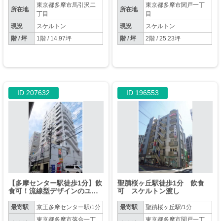
東京都多摩市馬引沢二
東京都多摩市関戸一丁
所在地
所在地
丁目
目
現況
スケルトン
現況
スケルトン
階 / 坪
1階 / 14.97坪
階 / 坪
2階 / 25.23坪
ID 207632
ID 196553
【多摩センター駅徒歩1分】飲
聖蹟桜ヶ丘駅徒歩1分 飲食
食可！流線型デザインのユニ
可 スケルトン渡し
ークなスケルトン物件★空間
を活かしたこだわりの店舗設
最寄駅
京王多摩センター駅/1分
最寄駅
聖蹟桜ヶ丘駅/1分
計が可能です！
東京都多摩市落合一丁
東京都多摩市関戸一丁