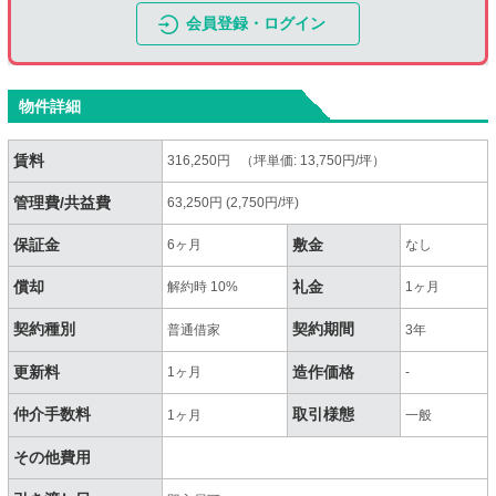
会員登録・ログイン
物件詳細
賃料
316,250円 （坪単価: 13,750円/坪）
管理費/共益費
63,250円 (2,750円/坪)
保証金
敷金
6ヶ月
なし
償却
礼金
解約時 10%
1ヶ月
契約種別
契約期間
普通借家
3年
更新料
造作価格
1ヶ月
-
仲介手数料
取引様態
1ヶ月
一般
その他費用