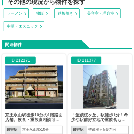
その他の現況から物件を探す
ラーメン
物販
鉄板焼き
美容室・理容室
中華・エスニック
関連物件
ID 212171
ID 211377
京王永山駅徒歩10分の1階路面
「聖蹟桜ヶ丘」駅徒歩1分！希
店舗。飲食・重飲食相談可
少な駅前好立地で重飲食も相
能！京王
談可能なスケルトン物件で
す。
最寄駅
京王永山駅/10分
最寄駅
聖蹟桜ヶ丘駅/4分