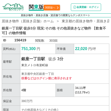
関
東
版
会員登録・ログイン
関西版へ
居抜き物件・居抜き店舗・貸店舗での開業ならテンポスマート
居抜き物件（居抜き店舗）ホーム
東京都の居抜き物件・居抜き店
銀座一丁目駅 徒歩3分 現況:その他 その他居抜きなど物件 【飲食不
可】
の物件情報
156419
ID
閲覧数:
303回
751,300
22,020
円
円/坪
賃料
坪単価
(税込)
銀座一丁目駅
徒歩
3分
最寄駅
東京メトロ有楽町線
東京都中央区銀座一丁目
所在地
枝番などはログイン後に表示されます
34.11坪
所在階
4階
面積
(112.79㎡)
保証金
380万円
現況
その他居抜きなど
(
その他
)