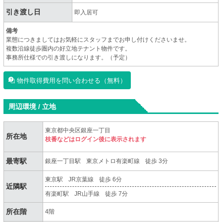
引き渡し日
即入居可
備考
業態につきましてはお気軽にスタッフまでお申し付けくださいませ。
複数沿線徒歩圏内の好立地テナント物件です。
事務所仕様での引き渡しになります。（予定）
物件取得費用を問い合わせる（無料）
周辺環境 / 立地
東京都中央区銀座一丁目
所在地
枝番などはログイン後に表示されます
最寄駅
銀座一丁目駅
東京メトロ有楽町線
徒歩 3分
東京駅
JR京葉線
徒歩 6分
近隣駅
有楽町駅
JR山手線
徒歩 7分
所在階
4階