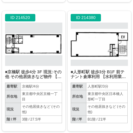
ID 214520
ID 214380
■京橋駅 徒歩4分 3F 現況:その
■人形町駅 徒歩3分 B1F 前テ
他 その他居抜きなど物件 【サ
ナント倉庫利用 【水利用業
ービス店舗相談可能（飲⾷不
種、無人で不特定の来店、飲
可）】
食不可】
最寄駅
京橋駅/4分
最寄駅
人形町駅/3分
東京都中央区京橋一丁
東京都中央区日本橋人
所在地
所在地
目
形町一丁目
その他居抜きなど (その
その他居抜きなど (その
現況
現況
他)
他)
階 / 坪
3階 / 27.5坪
階 / 坪
B1階 / 21坪