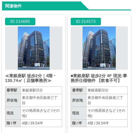
関連物件
ID 214685
ID 214573
≪東銀座駅 徒歩2分｜4階・
■東銀座駅 徒歩2分 4F 現況:事
130.74㎡｜店舗事務所≫
務所仕様物件 【飲食不可】
最寄駅
東銀座駅/2分
最寄駅
東銀座駅/2分
東京都中央区銀座三丁
東京都中央区銀座三丁
所在地
所在地
目
目
その他居抜きなど (その
その他居抜きなど (その
現況
現況
他)
他)
階 / 坪
4階 / 39.54坪
階 / 坪
4階 / 39.54坪