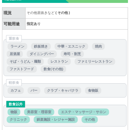
現況
その他居抜きなど
(
その他
)
可能用途
指定あり
重飲食
ラーメン
鉄板焼き
中華・エスニック
焼肉
居酒屋
ダイニングバー
寿司・割烹
そば・うどん・麺類
レストラン
ファミリーレストラン
ファストフード
飲食(その他)
軽飲食
カフェ
バー
クラブ・キャバクラ
食物販
飲食以外
物販
美容室・理容室
エステ・マッサージ・サロン
クリニック
娯楽施設・レジャー施設
その他