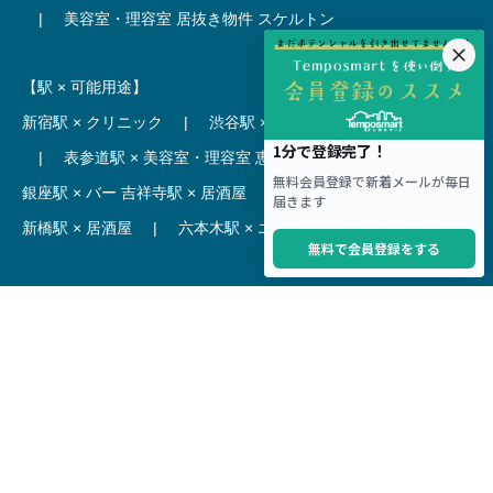
|
美容室・理容室 居抜き物件
スケルトン
【駅 × 可能用途】
新宿駅 × クリニック
|
渋谷駅 × カフェ
池袋駅 × ラーメン
|
表参道駅 × 美容室・理容室
恵比寿駅 × レストラン
|
銀座駅 × バー
吉祥寺駅 × 居酒屋
|
麻布十番駅 × レストラン
新橋駅 × 居酒屋
|
六本木駅 × エステ・マッサージ・サロン
【駅】
新宿駅 居抜き物件
|
渋谷駅 居抜き物件
池袋駅 居抜き物件
|
横浜駅 居抜き物件
秋葉原駅 居抜き物件
|
六本木駅 居抜き物件
赤坂見附駅 居抜き物件
|
神田駅 居抜き物件
銀座駅 居抜き物件
|
吉祥寺駅 居抜き物件
梅田駅 居抜き物件
|
心斎橋駅 居抜き物件
本町駅 居抜き物件