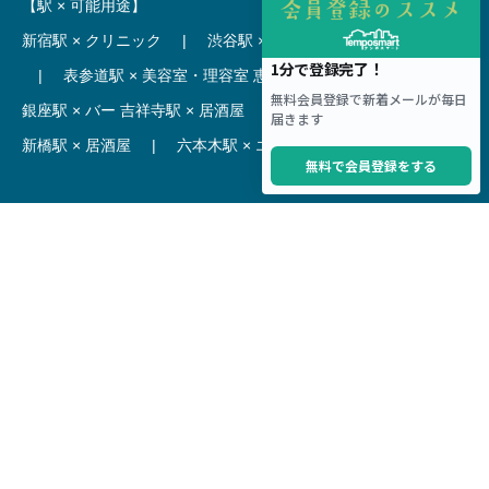
【駅 × 可能用途】
新宿駅 × クリニック
|
渋谷駅 × カフェ
池袋駅 × ラーメン
|
表参道駅 × 美容室・理容室
恵比寿駅 × レストラン
|
銀座駅 × バー
吉祥寺駅 × 居酒屋
|
麻布十番駅 × レストラン
新橋駅 × 居酒屋
|
六本木駅 × エステ・マッサージ・サロン
【駅】
新宿駅 居抜き物件
|
渋谷駅 居抜き物件
池袋駅 居抜き物件
|
横浜駅 居抜き物件
秋葉原駅 居抜き物件
|
六本木駅 居抜き物件
赤坂見附駅 居抜き物件
|
神田駅 居抜き物件
銀座駅 居抜き物件
|
吉祥寺駅 居抜き物件
梅田駅 居抜き物件
|
心斎橋駅 居抜き物件
本町駅 居抜き物件
|
尼崎駅 居抜き物件
三ノ宮駅 居抜き物件
|
京都駅 居抜き物件
烏丸駅 居抜き物件
|
四条駅 居抜き物件