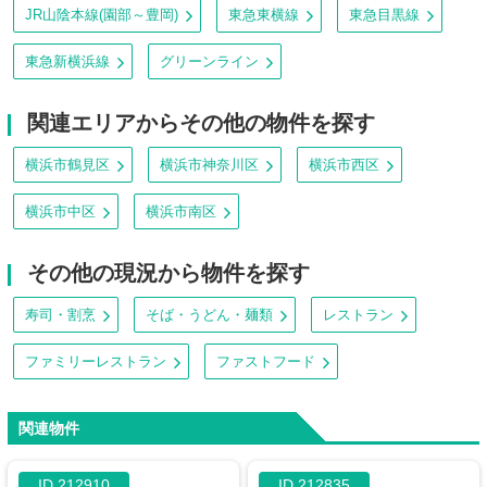
JR山陰本線(園部～豊岡)
東急東横線
東急目黒線
東急新横浜線
グリーンライン
関連エリアからその他の物件を探す
横浜市鶴見区
横浜市神奈川区
横浜市西区
横浜市中区
横浜市南区
その他の現況から物件を探す
寿司・割烹
そば・うどん・麺類
レストラン
ファミリーレストラン
ファストフード
関連物件
ID 212910
ID 212835