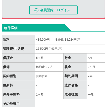
会員登録・ログイン
物件詳細
賃料
435,600円 （坪単価: 13,024円/坪）
管理費/共益費
16,500円 (493円/坪)
保証金
敷金
5ヶ月
なし
償却
礼金
解約時 1ヶ月
2ヶ月
契約種別
契約期間
普通借家
2年
更新料
造作価格
-
-
仲介手数料
取引様態
1ヶ月
一般
その他費用