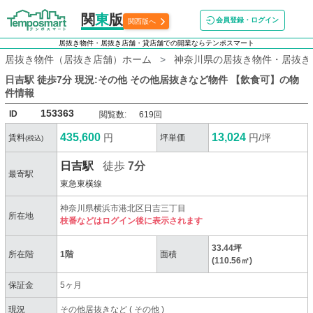
関
東
版
会員登録・ログイン
関西版へ
居抜き物件・居抜き店舗・貸店舗での開業ならテンポスマート
居抜き物件（居抜き店舗）ホーム
神奈川県の居抜き物件・居抜き
日吉駅 徒歩7分 現況:その他 その他居抜きなど物件 【飲食可】
の物
件情報
153363
ID
閲覧数:
619回
435,600
13,024
円
円/坪
賃料
坪単価
(税込)
日吉駅
徒歩
7分
最寄駅
東急東横線
神奈川県横浜市港北区日吉三丁目
所在地
枝番などはログイン後に表示されます
33.44坪
所在階
1階
面積
(110.56㎡)
保証金
5ヶ月
現況
その他居抜きなど
(
その他
)