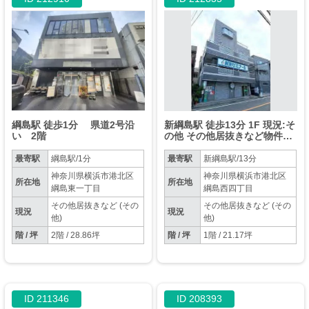
綱島駅 徒歩1分 県道2号沿
新綱島駅 徒歩13分 1F 現況:そ
い 2階
の他 その他居抜きなど物件
【飲食不可】
最寄駅
綱島駅/1分
最寄駅
新綱島駅/13分
神奈川県横浜市港北区
神奈川県横浜市港北区
所在地
所在地
綱島東一丁目
綱島西四丁目
その他居抜きなど (その
その他居抜きなど (その
現況
現況
他)
他)
階 / 坪
2階 / 28.86坪
階 / 坪
1階 / 21.17坪
ID 211346
ID 208393