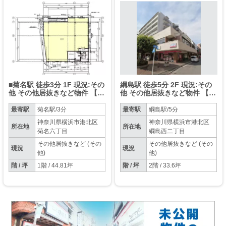
■菊名駅 徒歩3分 1F 現況:その
綱島駅 徒歩5分 2F 現況:その
他 その他居抜きなど物件 【飲
他 その他居抜きなど物件 【飲
食相談】
食可】
最寄駅
菊名駅/3分
最寄駅
綱島駅/5分
神奈川県横浜市港北区
神奈川県横浜市港北区
所在地
所在地
菊名六丁目
綱島西二丁目
その他居抜きなど (その
その他居抜きなど (その
現況
現況
他)
他)
階 / 坪
1階 / 44.81坪
階 / 坪
2階 / 33.6坪