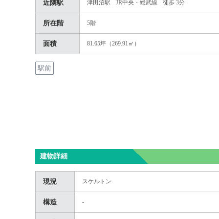
近隣駅
津田沼駅
JR中央・総武線
徒歩 3分
所在階
5階
面積
81.65坪（269.91㎡）
駅前
建物詳細
現況
スケルトン
構造
-