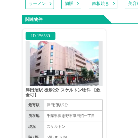
ラーメン
物販
鉄板焼き
美容
関連物件
ID 156539
津田沼駅 徒歩2分 スケルトン物件 【飲
食可】
最寄駅
津田沼駅/2分
所在地
千葉県習志野市津田沼一丁目
現況
スケルトン
階 / 坪
5階 / 81.65坪