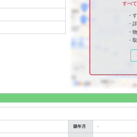
すべ
・
・
・物
・
築年月
-