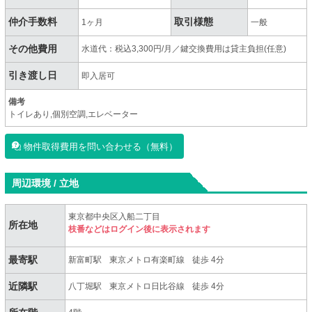
仲介手数料
取引様態
1ヶ月
一般
その他費用
水道代：税込3,300円/月／鍵交換費用は貸主負担(任意)
引き渡し日
即入居可
備考
トイレあり,個別空調,エレベーター
物件取得費用を問い合わせる（無料）
周辺環境 / 立地
東京都中央区入船二丁目
所在地
枝番などはログイン後に表示されます
最寄駅
新富町駅
東京メトロ有楽町線
徒歩 4分
近隣駅
八丁堀駅
東京メトロ日比谷線
徒歩 4分