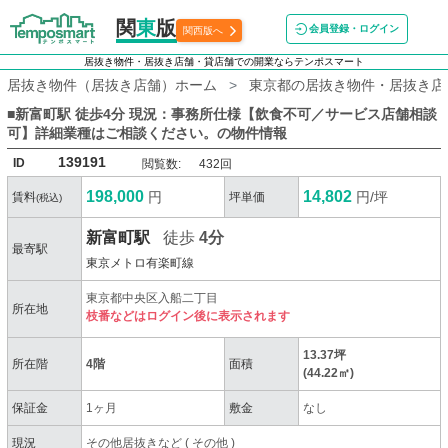
関
東
版
会員登録・ログイン
関西版へ
居抜き物件・居抜き店舗・貸店舗での開業ならテンポスマート
居抜き物件（居抜き店舗）ホーム
東京都の居抜き物件・居抜き店
■新富町駅 徒歩4分 現況：事務所仕様【飲食不可／サービス店舗相談
可】詳細業種はご相談ください。
の物件情報
139191
ID
閲覧数:
432回
198,000
14,802
円
円/坪
賃料
坪単価
(税込)
新富町駅
徒歩
4分
最寄駅
東京メトロ有楽町線
東京都中央区入船二丁目
所在地
枝番などはログイン後に表示されます
13.37坪
所在階
4階
面積
(44.22㎡)
保証金
1ヶ月
敷金
なし
現況
その他居抜きなど
(
その他
)