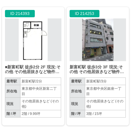
ID 214393
ID 214253
■新富町駅 徒歩2分 2F 現況:そ
新富町駅 徒歩3分 3F 現況:そ
の他 その他居抜きなど物件
の他 その他居抜きなど物件
【重飲食NG、他相談】
【飲食不可】
最寄駅
新富町駅/2分
最寄駅
新富町駅/3分
東京都中央区新富二丁
東京都中央区銀座一丁
所在地
所在地
目
目
その他居抜きなど (その
その他居抜きなど (その
現況
現況
他)
他)
階 / 坪
2階 / 9.99坪
階 / 坪
3階 / 15坪