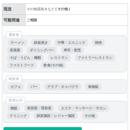
現況
その他居抜きなど
(
その他
)
可能用途
ご相談
重飲食
ラーメン
鉄板焼き
中華・エスニック
焼肉
居酒屋
ダイニングバー
寿司・割烹
そば・うどん・麺類
レストラン
ファミリーレストラン
ファストフード
飲食(その他)
軽飲食
カフェ
バー
クラブ・キャバクラ
食物販
飲食以外
物販
美容室・理容室
エステ・マッサージ・サロン
クリニック
娯楽施設・レジャー施設
その他