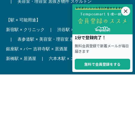
|
美容室・理容室 居抜き物件
スケルトン
【駅 × 可能用途】
新宿駅 × クリニック
|
渋谷駅 × カフェ
池袋駅 × ラーメン
|
表参道駅 × 美容室・理容室
恵比寿駅 × レストラン
|
銀座駅 × バー
吉祥寺駅 × 居酒屋
|
麻布十番駅 × レストラン
新橋駅 × 居酒屋
|
六本木駅 × エステ・マッサージ・サロン
【駅】
新宿駅 居抜き物件
|
渋谷駅 居抜き物件
池袋駅 居抜き物件
|
横浜駅 居抜き物件
秋葉原駅 居抜き物件
|
六本木駅 居抜き物件
赤坂見附駅 居抜き物件
|
神田駅 居抜き物件
銀座駅 居抜き物件
|
吉祥寺駅 居抜き物件
梅田駅 居抜き物件
|
心斎橋駅 居抜き物件
本町駅 居抜き物件
|
尼崎駅 居抜き物件
三ノ宮駅 居抜き物件
|