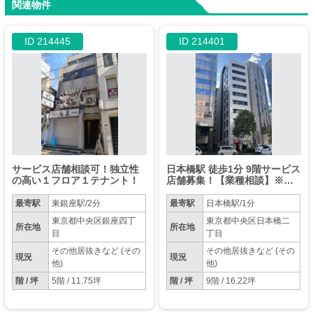
関連物件
ID 214445
ID 214401
サービス店舗相談可！独立性
日本橋駅 徒歩1分 9階サービス
の高い１フロア１テナント！
店舗募集！【業種相談】※飲
食不可
最寄駅
東銀座駅/2分
最寄駅
日本橋駅/1分
東京都中央区銀座四丁
東京都中央区日本橋二
所在地
所在地
目
丁目
その他居抜きなど (その
その他居抜きなど (その
現況
現況
他)
他)
階 / 坪
5階 / 11.75坪
階 / 坪
9階 / 16.22坪