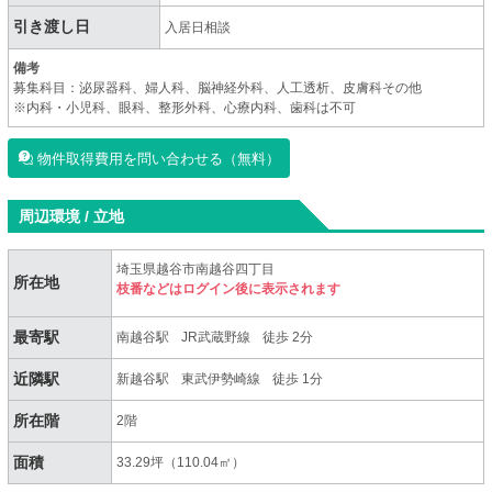
引き渡し日
入居日相談
備考
募集科目：泌尿器科、婦人科、脳神経外科、人工透析、皮膚科その他
※内科・小児科、眼科、整形外科、心療内科、歯科は不可
物件取得費用を問い合わせる（無料）
周辺環境 / 立地
埼玉県越谷市南越谷四丁目
所在地
枝番などはログイン後に表示されます
最寄駅
南越谷駅
JR武蔵野線
徒歩 2分
近隣駅
新越谷駅
東武伊勢崎線
徒歩 1分
所在階
2階
面積
33.29坪（110.04㎡）