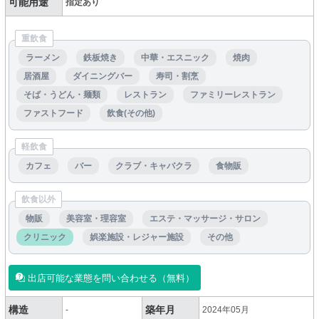
可能用途
指定あり
重飲食
ラーメン
鉄板焼き
中華・エスニック
焼肉
居酒屋
ダイニングバー
寿司・割烹
そば・うどん・麺類
レストラン
ファミリーレストラン
ファストフード
飲食(その他)
軽飲食
カフェ
バー
クラブ・キャバクラ
食物販
飲食以外
物販
美容室・理容室
エステ・マッサージ・サロン
クリニック
娯楽施設・レジャー施設
その他
出店可能な業態を問い合わせる（無料）
構造
築年月
-
2024年05月