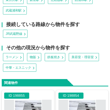
武蔵浦和駅
接続している路線から物件を探す
JR武蔵野線
その他の現況から物件を探す
ラーメン
物販
鉄板焼き
美容室・理容室
中華・エスニック
関連物件
ID 198855
ID 198854