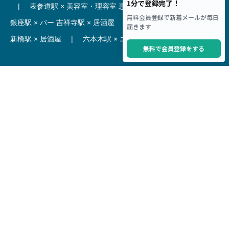
|
表参道駅 × 美容室・理容室
恵比寿駅 × レストラン
|
銀座駅 × バー
吉祥寺駅 × 居酒屋
|
麻布十番駅 × レストラン
新橋駅 × 居酒屋
|
六本木駅 × エステ・マッサージ・サロン
【駅】
新宿駅 居抜き物件
|
渋谷駅 居抜き物件
池袋駅 居抜き物件
|
横浜駅 居抜き物件
秋葉原駅 居抜き物件
|
六本木駅 居抜き物件
赤坂見附駅 居抜き物件
|
神田駅 居抜き物件
銀座駅 居抜き物件
|
吉祥寺駅 居抜き物件
梅田駅 居抜き物件
|
心斎橋駅 居抜き物件
本町駅 居抜き物件
|
尼崎駅 居抜き物件
三ノ宮駅 居抜き物件
|
京都駅 居抜き物件
烏丸駅 居抜き物件
|
四条駅 居抜き物件
Copyright © Hoct System corp. All rights reserved.