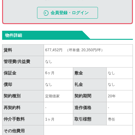
会員登録・ログイン
物件詳細
賃料
677,452円 （坪単価: 20,350円/坪）
管理費/共益費
なし
保証金
敷金
6ヶ月
なし
償却
礼金
なし
なし
契約種別
契約期間
定期借家
20年
再契約料
造作価格
-
-
仲介手数料
取引様態
1ヶ月
専任
その他費用