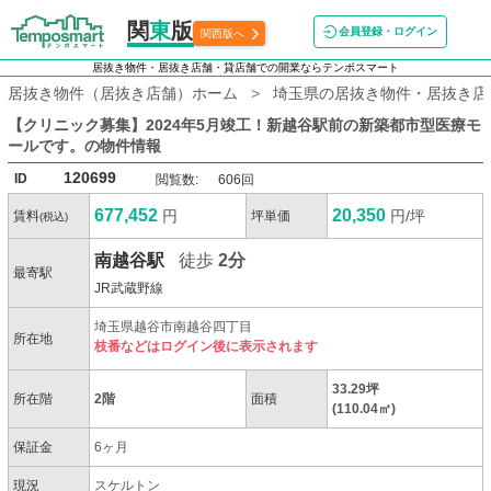
関
東
版
会員登録・ログイン
関西版へ
居抜き物件・居抜き店舗・貸店舗での開業ならテンポスマート
居抜き物件（居抜き店舗）ホーム
埼玉県の居抜き物件・居抜き店
【クリニック募集】2024年5月竣工！新越谷駅前の新築都市型医療モ
ールです。
の物件情報
120699
ID
閲覧数:
606回
677,452
20,350
円
円/坪
賃料
坪単価
(税込)
南越谷駅
徒歩
2分
最寄駅
JR武蔵野線
埼玉県越谷市南越谷四丁目
所在地
枝番などはログイン後に表示されます
33.29坪
所在階
2階
面積
(110.04㎡)
保証金
6ヶ月
現況
スケルトン