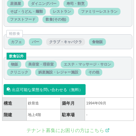
居酒屋
ダイニングバー
寿司・割烹
そば・うどん・麺類
レストラン
ファミリーレストラン
ファストフード
飲食(その他)
軽飲食
カフェ
バー
クラブ・キャバクラ
食物販
飲食以外
物販
美容室・理容室
エステ・マッサージ・サロン
クリニック
娯楽施設・レジャー施設
その他
出店可能な業態を問い合わせる（無料）
構造
築年月
鉄骨造
1994年09月
階建
駐車場
地上4階
-
テナント募集にお困りの方はこちら