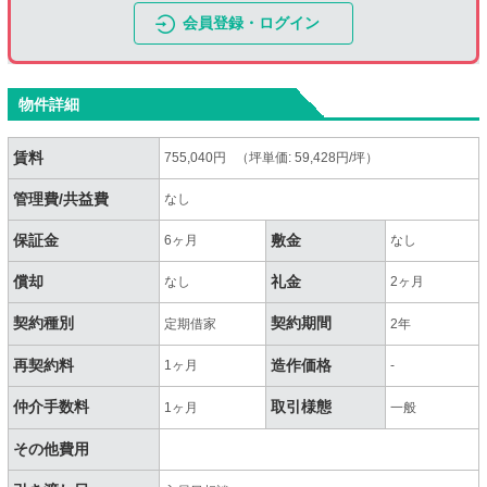
会員登録・ログイン
物件詳細
賃料
755,040円 （坪単価: 59,428円/坪）
管理費/共益費
なし
保証金
敷金
6ヶ月
なし
償却
礼金
なし
2ヶ月
契約種別
契約期間
定期借家
2年
再契約料
造作価格
1ヶ月
-
仲介手数料
取引様態
1ヶ月
一般
その他費用