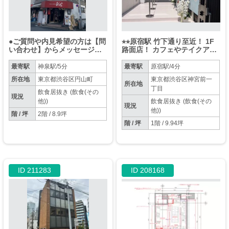
●ご質問や内見希望の方は【問
⭐︎⭐︎原宿駅 竹下通り至近！ 1F
い合わせ】からメッセージを
路面店！ カフェやテイクアウ
お願い致します●※お電話はお
ト店舗・物販に最適⭐︎⭐︎
控えください。
最寄駅
神泉駅/5分
最寄駅
原宿駅/4分
所在地
東京都渋谷区円山町
東京都渋谷区神宮前一
所在地
丁目
飲食居抜き (飲食(その
現況
他))
飲食居抜き (飲食(その
現況
他))
階 / 坪
2階 / 8.9坪
階 / 坪
1階 / 9.94坪
ID 211283
ID 208168