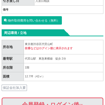
引き渡し日
入居日相談
備考
物件取得費用を問い合わせる（無料）
周辺環境 / 立地
東京都渋谷区代官山町
所在地
枝番などはログイン後に表示されます
最寄駅
代官山駅
東急東横線
徒歩 2分
所在階
1階
面積
12.7坪（42㎡）
保証会社加入要
会員登録・ログイン後