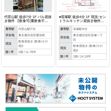
代官山駅 徒歩7分 1F バル居抜
■笹塚駅 徒歩4分 1F 現況:セン
き物件 【飲食可(重飲食不
トラルキッチン居抜き物件
可)】
【焼肉・炭火焼鳥・カラオケ
不可、臭いや煙の強い業種相
最寄駅
代官山駅/7分
最寄駅
笹塚駅/4分
談】
所在地
東京都渋谷区鶯谷町
東京都渋谷区笹塚一丁
所在地
目
飲食居抜き (飲食(その
現況
他))
飲食居抜き (飲食(その
現況
他))
階 / 坪
1階 / 11.78坪
階 / 坪
1階 / 14.19坪