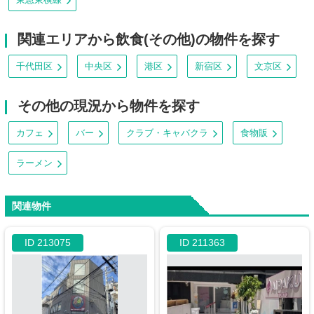
関連エリアから飲食(その他)の物件を探す
千代田区
中央区
港区
新宿区
文京区
その他の現況から物件を探す
カフェ
バー
クラブ・キャバクラ
食物販
ラーメン
関連物件
ID 213075
ID 211363