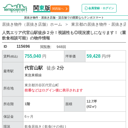
関
東
版
会員登録・ログイン
関西版へ
居抜き物件・居抜き店舗・貸店舗での開業ならテンポスマート
居抜き物件（居抜き店舗）ホーム
東京都の居抜き物件・居抜き店
人気エリア代官山駅徒歩２分！視認性も◎現況渡しになります！（重
飲食相談可能）
の物件情報
115696
ID
閲覧数:
948回
755,040
59,428
円
円/坪
賃料
坪単価
(税込)
代官山駅
徒歩
2分
最寄駅
東急東横線
東京都渋谷区代官山町
所在地
枝番などはログイン後に表示されます
12.7坪
所在階
1階
面積
(42㎡)
保証金
6ヶ月
現況
飲食居抜き
(
飲食(その他)
)