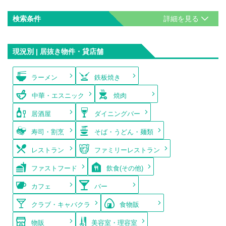
検索条件
現況別 | 居抜き物件・貸店舗
ラーメン
鉄板焼き
中華・エスニック
焼肉
居酒屋
ダイニングバー
寿司・割烹
そば・うどん・麺類
レストラン
ファミリーレストラン
ファストフード
飲食(その他)
カフェ
バー
クラブ・キャバクラ
食物販
物販
美容室・理容室