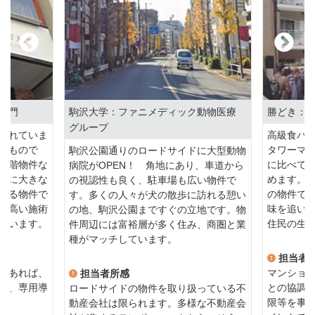
大門
駒沢大学：ファニメディック動物医療
勝どき：
グループ
優れていま
高級食パ
いもので
タワーマ
駒沢公園通りのロードサイドに大型動物
中階物件な
に比べて
病院がOPEN！ 角地にあり、車道から
面に大きな
めます。
の視認性も良く、駐車場も広い物件で
入る物件で
の物件で
す。多くの人々が犬の散歩に訪れる憩い
の高い施術
味を追い
の地、駒沢公園まですぐの立地です。物
ています。
住民の生
件周辺には富裕層が多く住み、商圏と業
種がマッチしています。
担当者
であれば、
マンショ
担当者所感
さ、専用導
との協調
ロードサイドの物件を取り扱っている不
。
限等を事
動産会社は限られます。多様な不動産会