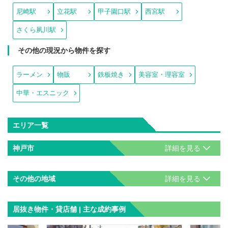
尼崎駅
立花駅
甲子園口駅
西宮駅
さくら夙川駅
その他の現況から物件を探す
ラーメン
物販
鉄板焼き
美容室・理容室
中華・エスニック
エリア一覧
神戸市
その他の地域
居抜き物件・貸店舗 | 主な成約事例