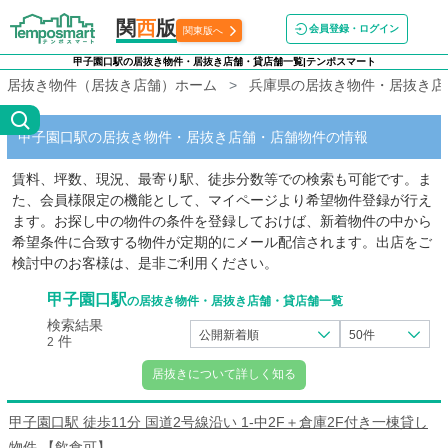
関
西
版
会員登録・ログイン
関東版へ
甲子園口駅の居抜き物件・居抜き店舗・貸店舗一覧|テンポスマート
居抜き物件（居抜き店舗）ホーム
兵庫県の居抜き物件・居抜き店
甲子園口駅の居抜き物件・居抜き店舗・店舗物件の情報
賃料、坪数、現況、最寄り駅、徒歩分数等での検索も可能です。ま
た、会員様限定の機能として、マイページより希望物件登録が行え
ます。お探し中の物件の条件を登録しておけば、新着物件の中から
希望条件に合致する物件が定期的にメール配信されます。出店をご
検討中のお客様は、是非ご利用ください。
甲子園口駅
の居抜き物件・居抜き店舗・貸店舗一覧
検索結果
公開新着順
50件
件
2
居抜きについて詳しく知る
甲子園口駅 徒歩11分 国道2号線沿い 1-中2F＋倉庫2F付き一棟貸し
物件 【飲食可】