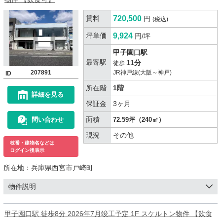
賃料
720,500
円
(税込)
坪単価
9,924
円/坪
甲子園口駅
最寄駅
11分
徒歩
207891
JR神戸線(大阪～神戸)
ID
所在階
1階
詳細を見る
保証金
3ヶ月
面積
問い合わせ
72.59坪（240㎡）
現況
その他
枝番・建物名などは
ログイン後表示
所在地：
兵庫県西宮市戸崎町
物件説明
甲子園口駅 徒歩8分 2026年7月竣工予定 1F スケルトン物件 【飲食