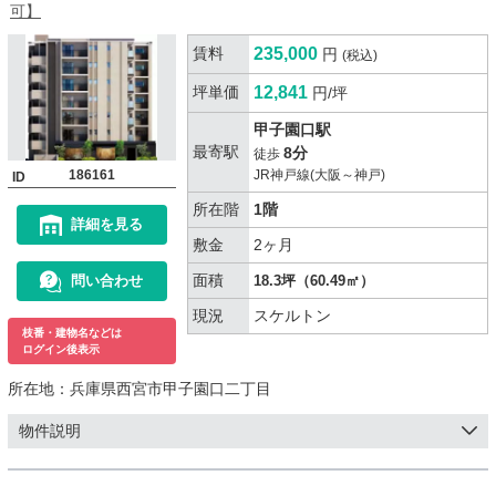
可】
賃料
235,000
円
(税込)
坪単価
12,841
円/坪
甲子園口駅
最寄駅
8分
徒歩
186161
JR神戸線(大阪～神戸)
ID
所在階
1階
詳細を見る
敷金
2ヶ月
面積
問い合わせ
18.3坪（60.49㎡）
現況
スケルトン
枝番・建物名などは
ログイン後表示
所在地：
兵庫県西宮市甲子園口二丁目
物件説明