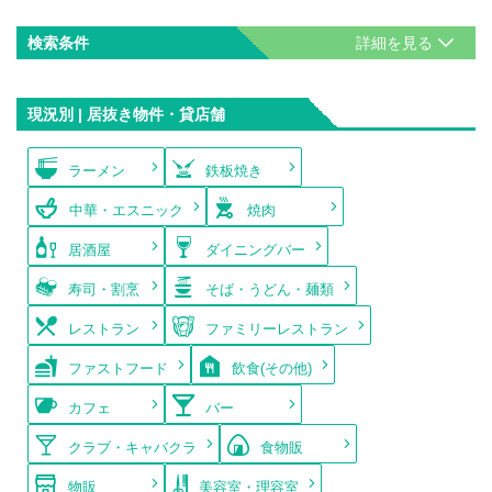
検索条件
現況別 | 居抜き物件・貸店舗
ラーメン
鉄板焼き
中華・エスニック
焼肉
居酒屋
ダイニングバー
寿司・割烹
そば・うどん・麺類
レストラン
ファミリーレストラン
ファストフード
飲食(その他)
カフェ
バー
クラブ・キャバクラ
食物販
物販
美容室・理容室