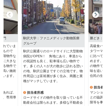
大門
駒沢大学：ファニメディック動物医療
勝どき：
グループ
優れていま
高級食パ
いもので
タワーマ
駒沢公園通りのロードサイドに大型動物
中階物件な
に比べて
病院がOPEN！ 角地にあり、車道から
面に大きな
めます。
の視認性も良く、駐車場も広い物件で
入る物件で
の物件で
す。多くの人々が犬の散歩に訪れる憩い
の高い施術
味を追い
の地、駒沢公園まですぐの立地です。物
ています。
住民の生
件周辺には富裕層が多く住み、商圏と業
種がマッチしています。
担当者
であれば、
マンショ
担当者所感
さ、専用導
との協調
ロードサイドの物件を取り扱っている不
。
限等を事
動産会社は限られます。多様な不動産会