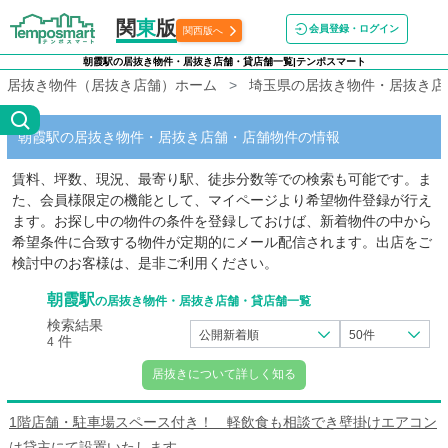
関
東
版
会員登録・ログイン
関西版へ
朝霞駅の居抜き物件・居抜き店舗・貸店舗一覧|テンポスマート
居抜き物件（居抜き店舗）ホーム
埼玉県の居抜き物件・居抜き店
朝霞駅の居抜き物件・居抜き店舗・店舗物件の情報
賃料、坪数、現況、最寄り駅、徒歩分数等での検索も可能です。ま
た、会員様限定の機能として、マイページより希望物件登録が行え
ます。お探し中の物件の条件を登録しておけば、新着物件の中から
希望条件に合致する物件が定期的にメール配信されます。出店をご
検討中のお客様は、是非ご利用ください。
朝霞駅
の居抜き物件・居抜き店舗・貸店舗一覧
検索結果
公開新着順
50件
件
4
居抜きについて詳しく知る
1階店舗・駐車場スペース付き！ 軽飲食も相談でき壁掛けエアコン
は貸主にて設置いたします。