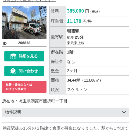
賃料
385,000
円
(税込)
坪単価
11,178
円/坪
朝霞駅
最寄駅
29分
徒歩
206838
東武東上線
ID
所在階
1階
詳細を見る
保証金
なし
敷金
2ヶ月
問い合わせ
面積
34.44坪（113.86㎡）
枝番・建物名などは
現況
スケルトン
ログイン後表示
所在地：
埼玉県朝霞市膝折町一丁目
物件説明
朝霞駅徒步15分の２階建て倉庫が募集になりました。駅から1本道で