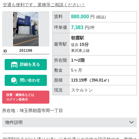
交通も便利です。業種等ご相談ください！
賃料
880,000
円
(税込)
坪単価
7,383
円/坪
朝霞駅
最寄駅
15分
徒歩
201198
東武東上線
ID
所在階
1〜2階
詳細を見る
敷金
5ヶ月
面積
問い合わせ
119.19坪（394.01㎡）
現況
スケルトン
枝番・建物名などは
ログイン後表示
所在地：
埼玉県朝霞市岡一丁目
物件説明