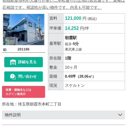
朝霞駅徒歩4分!人通りが多い二本松通りの立地の貸店舗です。業種は
応相談です。視認性が高い物件です。内見も可能です。
賃料
121,000
円
(税込)
坪単価
14,252
円/坪
朝霞駅
最寄駅
4分
徒歩
201186
東武東上線
ID
所在階
1階
詳細を見る
敷金
10ヶ月
面積
問い合わせ
8.49坪（28.06㎡）
現況
スケルトン
枝番・建物名などは
ログイン後表示
所在地：
埼玉県朝霞市本町二丁目
物件説明