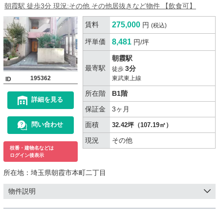
朝霞駅 徒歩3分 現況:その他 その他居抜きなど物件 【飲食可】
賃料
275,000
円
(税込)
坪単価
8,481
円/坪
朝霞駅
最寄駅
3分
徒歩
195362
東武東上線
ID
所在階
B1階
詳細を見る
保証金
3ヶ月
面積
問い合わせ
32.42坪（107.19㎡）
現況
その他
枝番・建物名などは
ログイン後表示
所在地：
埼玉県朝霞市本町二丁目
物件説明