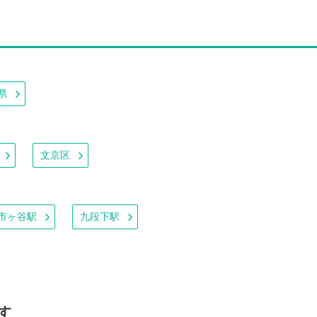
県
文京区
市ヶ谷駅
九段下駅
す