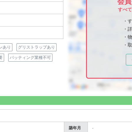
会員
すべ
・
・
・物
・
ンあり
グリストラップあり
要
バッティング業種不可
築年月
-