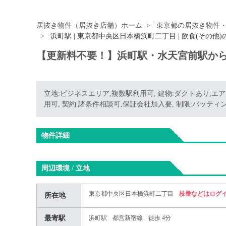
居抜き物件（居抜き店舗）ホーム
東京都の居抜き物件
浜町駅 | 東京都中央区日本橋浜町二丁目 | 飲食(その他
【更新料不要！】浜町駅・水天宮前駅から
立地:ビジネスエリア,複数駅利用可, 建物:ダクトあり,エ
用可, 契約:諸条件相談可,保証会社加入要, 制限:バッティ
物件詳細
周辺環境 / 立地
東京都中央区日本橋浜町二丁目
枝番などはログ
所在地
最寄駅
浜町駅
都営新宿線
徒歩 4分