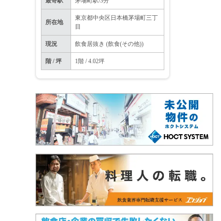
最寄駅
茅場町駅/3分
東京都中央区日本橋茅場町三丁
所在地
目
現況
飲食居抜き (飲食(その他))
階 / 坪
1階 / 4.02坪