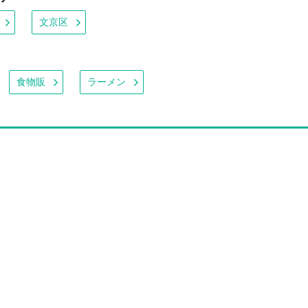
文京区
食物販
ラーメン