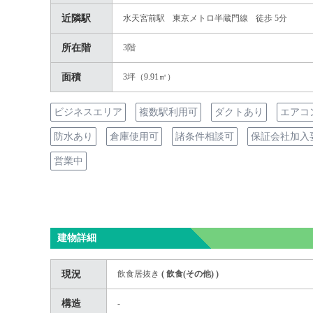
近隣駅
水天宮前駅
東京メトロ半蔵門線
徒歩 5分
所在階
3階
面積
3坪（9.91㎡）
ビジネスエリア
複数駅利用可
ダクトあり
エアコ
防水あり
倉庫使用可
諸条件相談可
保証会社加入
営業中
建物詳細
現況
飲食居抜き
(
飲食(その他)
)
構造
-