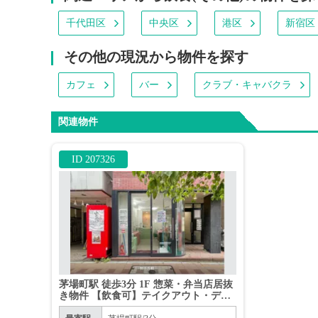
千代田区
中央区
港区
新宿区
その他の現況から物件を探す
カフェ
バー
クラブ・キャバクラ
関連物件
ID 207326
茅場町駅 徒歩3分 1F 惣菜・弁当店居抜
き物件 【飲食可】テイクアウト・デリ
バリー