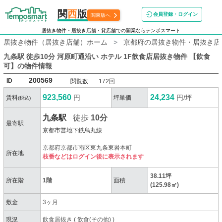
関
西
版
会員登録・ログイン
関東版へ
居抜き物件・居抜き店舗・貸店舗での開業ならテンポスマート
居抜き物件（居抜き店舗）ホーム
京都府の居抜き物件・居抜き店
九条駅 徒歩10分 河原町通沿い ホテル 1F飲食店居抜き物件 【飲食
可】
の物件情報
200569
ID
閲覧数:
172回
923,560
24,234
円
円/坪
賃料
坪単価
(税込)
九条駅
徒歩
10分
最寄駅
京都市営地下鉄烏丸線
京都府京都市南区東九条東岩本町
所在地
枝番などはログイン後に表示されます
38.11坪
所在階
1階
面積
(125.98㎡)
敷金
3ヶ月
現況
飲食居抜き
(
飲食(その他)
)