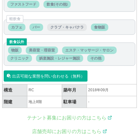
ファストフード
飲食(その他)
軽飲食
カフェ
バー
クラブ・キャバクラ
食物販
飲食以外
物販
美容室・理容室
エステ・マッサージ・サロン
クリニック
娯楽施設・レジャー施設
その他
出店可能な業態を問い合わせる（無料）
構造
築年月
RC
2018年09月
階建
駐車場
地上8階
-
テナント募集にお困りの方はこちら
店舗売却にお困りの方はこちら