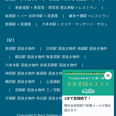
|
表参道駅 × 美容室・理容室
恵比寿駅 × レストラン
|
銀座駅 × バー
吉祥寺駅 × 居酒屋
|
麻布十番駅 × レストラン
新橋駅 × 居酒屋
|
六本木駅 × エステ・マッサージ・サロン
【駅】
新宿駅 居抜き物件
|
渋谷駅 居抜き物件
池袋駅 居抜き物件
|
横浜駅 居抜き物件
秋葉原駅 居抜き物件
|
六本木駅 居抜き物件
赤坂見附駅 居抜き物件
|
神田駅 居抜き物件
銀座駅 居抜き物件
|
吉祥寺駅 居抜き物件
梅田駅 居抜き物件
|
心斎橋駅 居抜き物件
本町駅 居抜き物件
|
尼崎駅 居抜き物件
三ノ宮駅 居抜き物件
|
京都駅 居抜き物件
烏丸駅 居抜き物件
|
四条駅 居抜き物件
Copyright © Hoct System corp. All rights reserved.