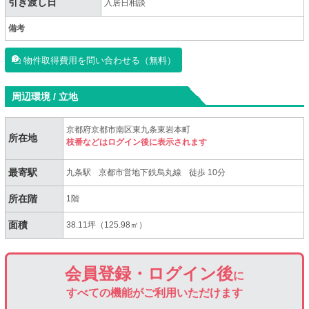
引き渡し日
入居日相談
備考
物件取得費用を問い合わせる（無料）
周辺環境 / 立地
京都府京都市南区東九条東岩本町
所在地
枝番などはログイン後に表示されます
最寄駅
九条駅
京都市営地下鉄烏丸線
徒歩 10分
所在階
1階
面積
38.11坪（125.98㎡）
会員登録・ログイン後
に
すべての機能がご利用いただけます