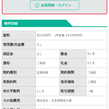
会員登録・ログイン
物件詳細
賃料
923,560円 （坪単価: 24,234円/坪）
管理費/共益費
なし
保証金
敷金
なし
3ヶ月
償却
礼金
ご相談
2ヶ月
契約種別
契約期間
定期借家
ご相談
再契約料
造作価格
-
ご相談
仲介手数料
取引様態
1ヶ月
一般
その他費用
保証会社・火災保険加入要