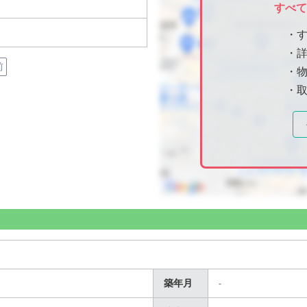
すべ
・
・
前
・物
・
築年月
-