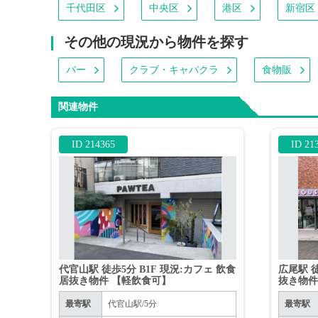
千代田区
中央区
港区
新宿区
その他の現況から物件を探す
バー
クラブ・キャバクラ
食物販
関連物件
ID 214365
ID 21
代官山駅 徒歩5分 B1F 現況:カフェ 飲食
広尾駅 徒
居抜き物件 【軽飲食可】
抜き物件
最寄駅
代官山駅/5分
最寄駅