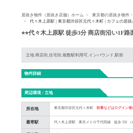
居抜き物件（居抜き店舗）ホーム
東京都の居抜き物件
代々木上原駅 | 東京都渋谷区元代々木町 | カフェの居
⭐︎⭐︎代々木上原駅 徒歩3分 商店街沿い1F路
立地:商店街,住宅街,複数駅利用可,インバウンド,駅前
物件詳細
周辺環境 / 立地
東京都渋谷区元代々木町
枝番などはログイン後
所在地
最寄駅
代々木上原駅
東京メトロ千代田線
徒歩 3分 