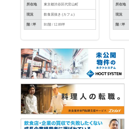
所在地
東京都渋谷区代官山町
所在地
現況
飲食居抜き (カフェ)
現況
階 / 坪
B1階 / 12.89坪
階 / 坪