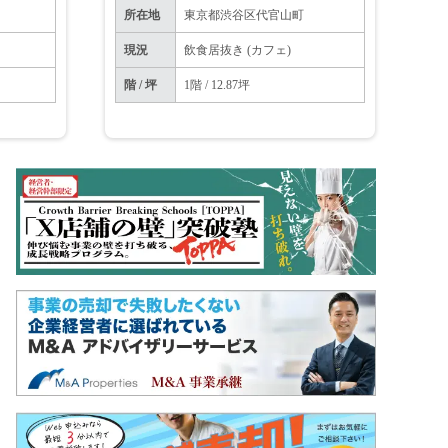
所在地
東京都渋谷区代官山町
現況
飲食居抜き (カフェ)
階 / 坪
1階 / 12.87坪