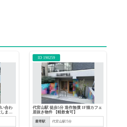
ID 190259
問い合わ
代官山駅 徒歩5分 造作無償 1F猫カフェ
致します
居抜き物件 【軽飲食可】
。
最寄駅
代官山駅/5分