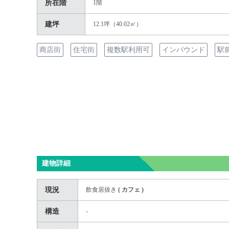
所在階
1階
建坪
12.1坪（40.02㎡）
商店街
住宅街
複数駅利用可
インバウンド
駅
建物詳細
現況
飲食居抜き
(
カフェ
)
構造
-