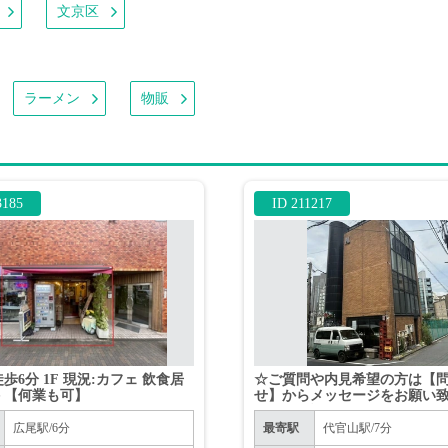
文京区
ラーメン
物販
3185
ID 211217
歩6分 1F 現況:カフェ 飲食居
☆ご質問や内見希望の方は【
 【何業も可】
せ】からメッセージをお願い
☆※お電話はお控えください
広尾駅/6分
最寄駅
代官山駅/7分