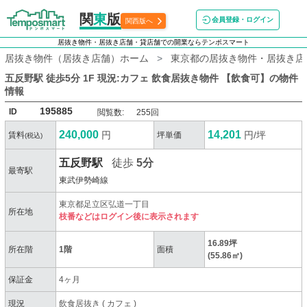
関
東
版
会員登録・ログイン
関西版へ
居抜き物件・居抜き店舗・貸店舗での開業ならテンポスマート
居抜き物件（居抜き店舗）ホーム
東京都の居抜き物件・居抜き店
五反野駅 徒歩5分 1F 現況:カフェ 飲食居抜き物件 【飲食可】
の物件
情報
195885
ID
閲覧数:
255回
240,000
14,201
円
円/坪
賃料
坪単価
(税込)
五反野駅
徒歩
5分
最寄駅
東武伊勢崎線
東京都足立区弘道一丁目
所在地
枝番などはログイン後に表示されます
16.89坪
所在階
1階
面積
(55.86㎡)
保証金
4ヶ月
現況
飲食居抜き
(
カフェ
)