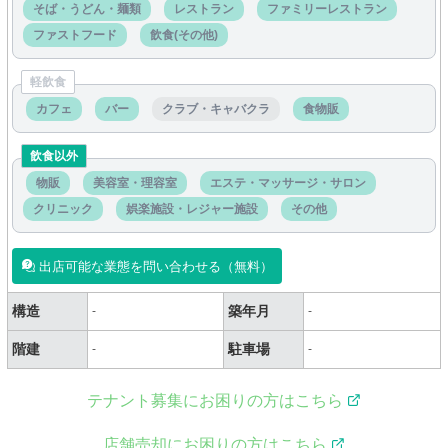
そば・うどん・麺類
レストラン
ファミリーレストラン
ファストフード
飲食(その他)
軽飲食
カフェ
バー
クラブ・キャバクラ
食物販
飲食以外
物販
美容室・理容室
エステ・マッサージ・サロン
クリニック
娯楽施設・レジャー施設
その他
出店可能な業態を問い合わせる（無料）
構造
築年月
-
-
階建
駐車場
-
-
テナント募集にお困りの方はこちら
店舗売却にお困りの方はこちら