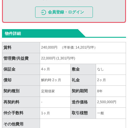
会員登録・ログイン
物件詳細
賃料
240,000円 （坪単価: 14,201円/坪）
管理費/共益費
22,000円 (1,301円/坪)
保証金
敷金
4ヶ月
なし
償却
礼金
解約時 2ヶ月
2ヶ月
契約種別
契約期間
定期借家
8年
再契約料
造作価格
-
2,500,000円
仲介手数料
取引様態
1ヶ月
一般
その他費用