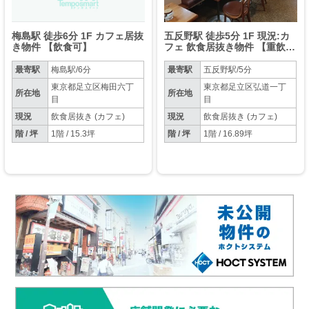
梅島駅 徒歩6分 1F カフェ居抜
五反野駅 徒歩5分 1F 現況:カ
き物件 【飲食可】
フェ 飲食居抜き物件 【重飲食
相談可】
最寄駅
梅島駅/6分
最寄駅
五反野駅/5分
東京都足立区梅田六丁
東京都足立区弘道一丁
所在地
所在地
目
目
現況
飲食居抜き (カフェ)
現況
飲食居抜き (カフェ)
階 / 坪
1階 / 15.3坪
階 / 坪
1階 / 16.89坪