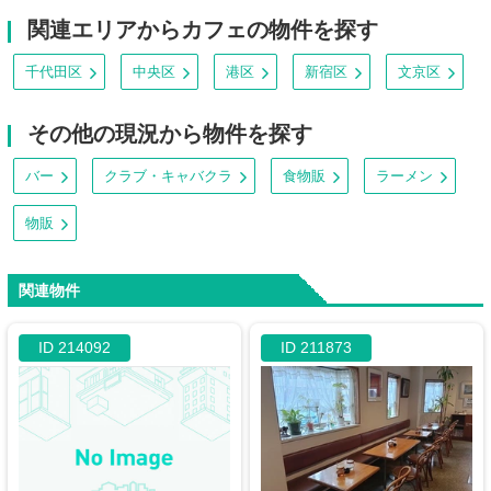
関連エリアからカフェの物件を探す
千代田区
中央区
港区
新宿区
文京区
その他の現況から物件を探す
バー
クラブ・キャバクラ
食物販
ラーメン
物販
関連物件
ID 214092
ID 211873