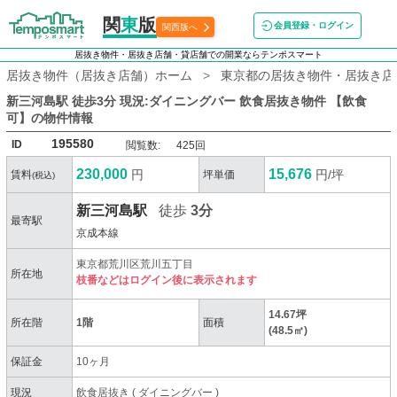
関
東
版
会員登録・ログイン
関西版へ
居抜き物件・居抜き店舗・貸店舗での開業ならテンポスマート
居抜き物件（居抜き店舗）ホーム
東京都の居抜き物件・居抜き店
新三河島駅 徒歩3分 現況:ダイニングバー 飲食居抜き物件 【飲食
可】
の物件情報
195580
ID
閲覧数:
425回
230,000
15,676
円
円/坪
賃料
坪単価
(税込)
新三河島駅
徒歩
3分
最寄駅
京成本線
東京都荒川区荒川五丁目
所在地
枝番などはログイン後に表示されます
14.67坪
所在階
1階
面積
(48.5㎡)
保証金
10ヶ月
現況
飲食居抜き
(
ダイニングバー
)