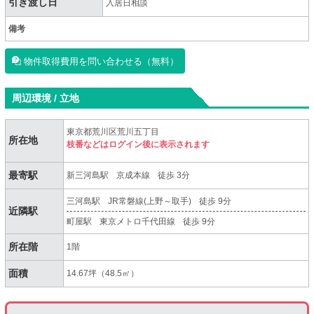
引き渡し日
入居日相談
備考
物件取得費用を問い合わせる（無料）
周辺環境 / 立地
東京都荒川区荒川五丁目
所在地
枝番などはログイン後に表示されます
最寄駅
新三河島駅
京成本線
徒歩 3分
三河島駅
JR常磐線(上野～取手)
徒歩 9分
近隣駅
町屋駅
東京メトロ千代田線
徒歩 9分
所在階
1階
面積
14.67坪（48.5㎡）