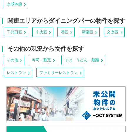
京成本線
関連エリアからダイニングバーの物件を探す
千代田区
中央区
港区
新宿区
文京区
その他の現況から物件を探す
その他
寿司・割烹
そば・うどん・麺類
レストラン
ファミリーレストラン