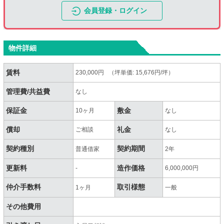
会員登録・ログイン
物件詳細
賃料
230,000円 （坪単価: 15,676円/坪）
管理費/共益費
なし
保証金
敷金
10ヶ月
なし
償却
礼金
ご相談
なし
契約種別
契約期間
普通借家
2年
更新料
造作価格
-
6,000,000円
仲介手数料
取引様態
1ヶ月
一般
その他費用