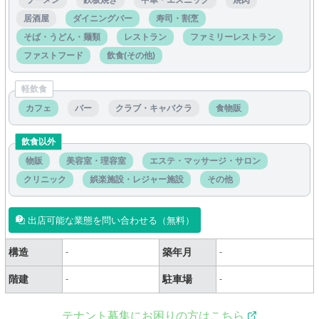
ラーメン
鉄板焼き
中華・エスニック
焼肉
居酒屋
ダイニングバー
寿司・割烹
そば・うどん・麺類
レストラン
ファミリーレストラン
ファストフード
飲食(その他)
軽飲食
カフェ
バー
クラブ・キャバクラ
食物販
飲食以外
物販
美容室・理容室
エステ・マッサージ・サロン
クリニック
娯楽施設・レジャー施設
その他
出店可能な業態を問い合わせる（無料）
構造
築年月
-
-
階建
駐車場
-
-
テナント募集にお困りの方はこちら