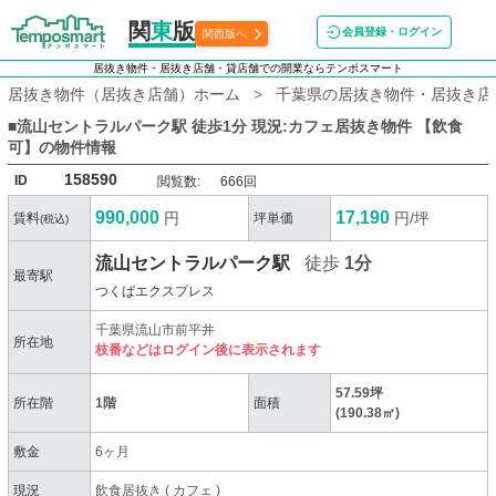
関
東
版
会員登録・ログイン
関西版へ
居抜き物件・居抜き店舗・貸店舗での開業ならテンポスマート
居抜き物件（居抜き店舗）ホーム
千葉県の居抜き物件・居抜き店
■流山セントラルパーク駅 徒歩1分 現況:カフェ居抜き物件 【飲食
可】
の物件情報
158590
ID
閲覧数:
666回
990,000
17,190
円
円/坪
賃料
坪単価
(税込)
流山セントラルパーク駅
徒歩
1分
最寄駅
つくばエクスプレス
千葉県流山市前平井
所在地
枝番などはログイン後に表示されます
57.59坪
所在階
1階
面積
(190.38㎡)
敷金
6ヶ月
現況
飲食居抜き
(
カフェ
)