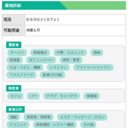
建物詳細
現況
飲食居抜き
(
カフェ
)
可能用途
何業も可
重飲食
ラーメン
鉄板焼き
中華・エスニック
焼肉
居酒屋
ダイニングバー
寿司・割烹
そば・うどん・麺類
レストラン
ファミリーレストラン
ファストフード
飲食(その他)
軽飲食
カフェ
バー
クラブ・キャバクラ
食物販
飲食以外
物販
美容室・理容室
エステ・マッサージ・サロン
クリニック
娯楽施設・レジャー施設
その他