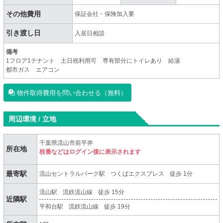
その他費用
保証会社・保険加入要
引き渡し日
入居日相談
備考
1フロア1テナント 土日祝利用可 専有部分にトイレあり 給湯
都市ガス エアコン
物件取得費用を問い合わせる（無料）
周辺環境 / 立地
千葉県流山市前平井
所在地
枝番などはログイン後に表示されます
最寄駅
流山セントラルパーク駅
つくばエクスプレス
徒歩 1分
流山駅
流鉄流山線
徒歩 15分
近隣駅
平和台駅
流鉄流山線
徒歩 19分