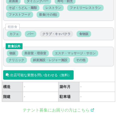
居酒屋
ダイニングバー
寿司・割烹
そば・うどん・麺類
レストラン
ファミリーレストラン
ファストフード
飲食(その他)
軽飲食
カフェ
バー
クラブ・キャバクラ
食物販
飲食以外
物販
美容室・理容室
エステ・マッサージ・サロン
クリニック
娯楽施設・レジャー施設
その他
出店可能な業態を問い合わせる（無料）
構造
築年月
-
-
階建
駐車場
-
-
テナント募集にお困りの方はこちら