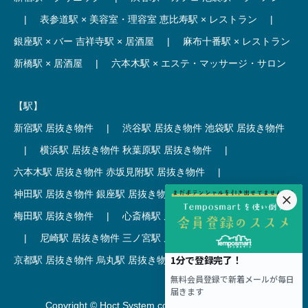
|
表参道駅 × 美容室・理容室
恵比寿駅 × レストラン
|
銀座駅 × バー
吉祥寺駅 × 居酒屋
|
麻布十番駅 × レストラン
新橋駅 × 居酒屋
|
六本木駅 × エステ・マッサージ・サロン
【駅】
新宿駅 居抜き物件
|
渋谷駅 居抜き物件
池袋駅 居抜き物件
|
横浜駅 居抜き物件
秋葉原駅 居抜き物件
|
六本木駅 居抜き物件
赤坂見附駅 居抜き物件
|
神田駅 居抜き物件
銀座駅 居抜き物件
|
吉祥寺駅 居抜き物件
梅田駅 居抜き物件
|
心斎橋駅 居抜き物件
本町駅 居抜き物件
|
尼崎駅 居抜き物件
三ノ宮駅 居抜き物件
|
京都駅 居抜き物件
烏丸駅 居抜き物件
|
四条駅 居抜き物件
Copyright © Hoct System corp. All rights reserved.