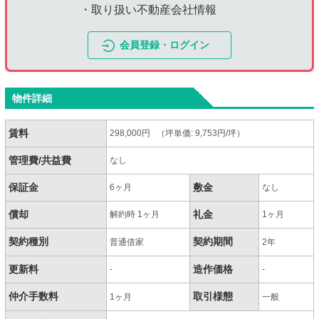
・取り扱い不動産会社情報
会員登録・ログイン
物件詳細
賃料
298,000円 （坪単価: 9,753円/坪）
管理費/共益費
なし
保証金
敷金
6ヶ月
なし
償却
礼金
解約時 1ヶ月
1ヶ月
契約種別
契約期間
普通借家
2年
更新料
造作価格
-
-
仲介手数料
取引様態
1ヶ月
一般