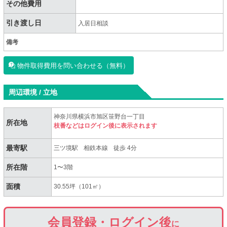
その他費用
引き渡し日
入居日相談
備考
物件取得費用を問い合わせる（無料）
周辺環境 / 立地
神奈川県横浜市旭区笹野台一丁目
所在地
枝番などはログイン後に表示されます
最寄駅
三ツ境駅
相鉄本線
徒歩 4分
所在階
1〜3階
面積
30.55坪（101㎡）
会員登録・ログイン後
に