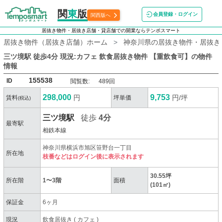
関
東
版
会員登録・ログイン
関西版へ
居抜き物件・居抜き店舗・貸店舗での開業ならテンポスマート
居抜き物件（居抜き店舗）ホーム
神奈川県の居抜き物件・居抜き
三ツ境駅 徒歩4分 現況:カフェ 飲食居抜き物件 【重飲食可】
の物件
情報
155538
ID
閲覧数:
489回
298,000
9,753
円
円/坪
賃料
坪単価
(税込)
三ツ境駅
徒歩
4分
最寄駅
相鉄本線
神奈川県横浜市旭区笹野台一丁目
所在地
枝番などはログイン後に表示されます
30.55坪
所在階
1〜3階
面積
(101㎡)
保証金
6ヶ月
現況
飲食居抜き
(
カフェ
)